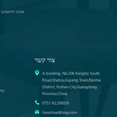
אנחנו להתעקש על
צור קשר
A building, No.106 Kangtai South
Road,Shatou,Jiujiang Town,Nanhai
District, Foshan City,Guangdong
שיד
Province,China
0757-81299039
franchise@linsy.com