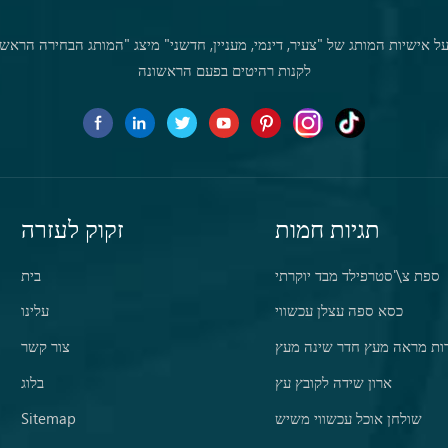
 אישיות המותג של "צעיר, דינמי, מעניין, חדשני" מיצג "המותג הבחירה הראשו
לקנות רהיטים בפעם הראשונה
תגיות חמות
זקוק לעזרה
ספת צ\'סטרפילד מבד יוקרתי
בית
כסא ספה עצלן עכשווי
עלינו
ות מראה מעץ חדר שינה מעץ
צור קשר
ארון שידה לקובץ עץ
בלוג
שולחן אוכל עכשווי משיש
Sitemap