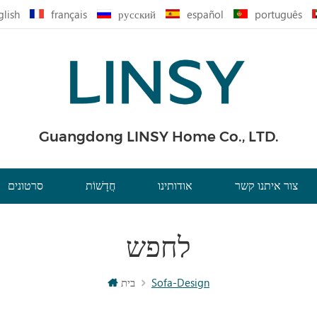
glish
français
русский
español
português
Guangdong LINSY Home Co., LTD.
צור איתנו קשר
אודותינו
חֲדָשׁוֹת
סרטונים
לחפש
Sofa-Design
בית