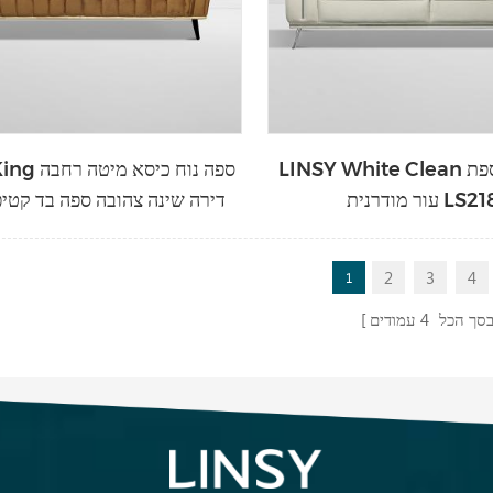
LINSY White Clean ספה כיסא ספת
LINSY King ס
ודרנית LS2185
דירה שינה צהובה ספה בד קטי
JYM2183
2
3
4
1
סך הכל
4
עמודים