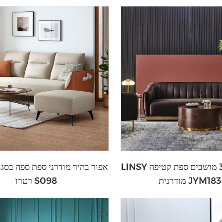
LINSY ריהוט לבית 3 מושבים ספת קטיפה
דרנית JYM1833
רטרו S098