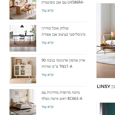
עם אבן מסונטרת LH586R4-
C
קרא עוד
שולחן אוכל מודרני
מינימליסטי בעיצוב אבן אפורה
עם אקריליק שקוף RI2R-B
קרא עוד
ארון אחסון ארגונומי בגובה 90
ס"מ ומרווח TN1T-A
קרא עוד
LINSY אפור בהיר מודרני ספת ספה בסגנון
מיטה מרופדת מודרנית עם
ראש מיטה נשלף BC663-A
קרא עוד