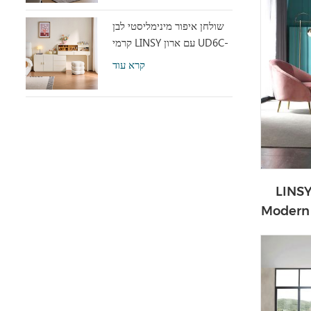
שולחן איפור מינימליסטי לבן
קרמי LINSY עם ארון UD6C-
A
קרא עוד
LINSY