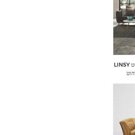
LINSY ביתי ביתי מודרני ספת בד חתך סט