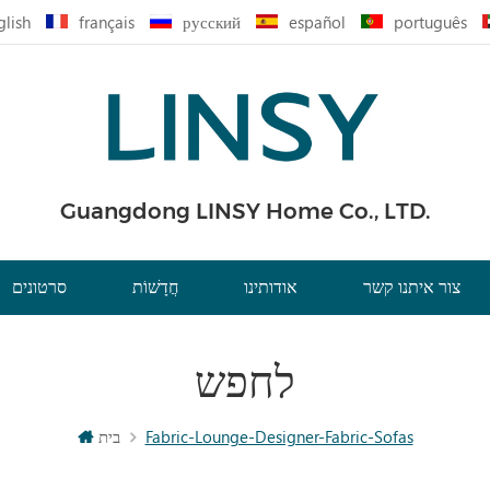
glish
français
русский
español
português
Guangdong LINSY Home Co., LTD.
צור איתנו קשר
אודותינו
חֲדָשׁוֹת
סרטונים
לחפש
Fabric-Lounge-Designer-Fabric-Sofas
בית