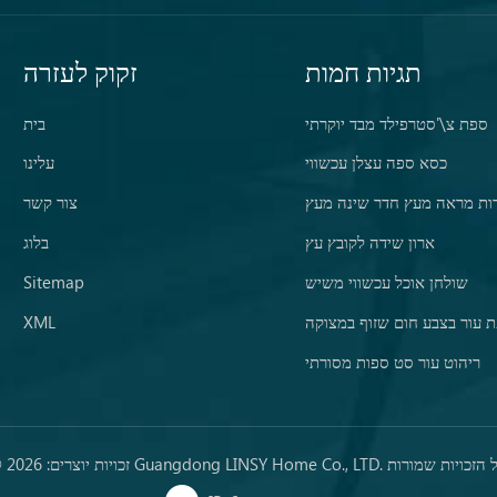
תגיות חמות
זקוק לעזרה
ספת צ\'סטרפילד מבד יוקרתי
בית
כסא ספה עצלן עכשווי
עלינו
ות מראה מעץ חדר שינה מעץ
צור קשר
ארון שידה לקובץ עץ
בלוג
שולחן אוכל עכשווי משיש
Sitemap
 עור בצבע חום שזוף במצוקה
XML
ריהוט עור סט ספות מסורתי