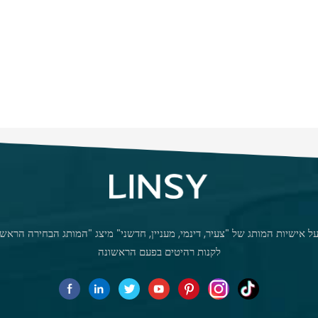
 אישיות המותג של "צעיר, דינמי, מעניין, חדשני" מיצג "המותג הבחירה הראשו
לקנות רהיטים בפעם הראשונה