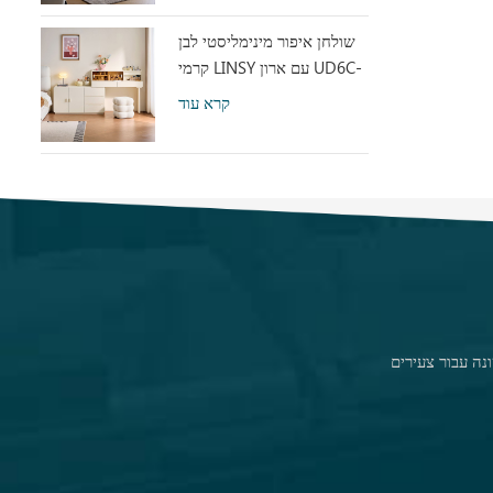
שולחן איפור מינימליסטי לבן
קרמי LINSY עם ארון UD6C-
A
קרא עוד
נה עבור צעירים