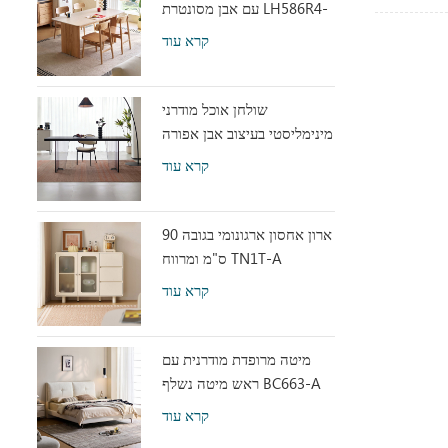
עם אבן מסונטרת LH586R4-
C
קרא עוד
שולחן אוכל מודרני
מינימליסטי בעיצוב אבן אפורה
עם אקריליק שקוף RI2R-B
קרא עוד
ארון אחסון ארגונומי בגובה 90
ס"מ ומרווח TN1T-A
קרא עוד
מיטה מרופדת מודרנית עם
ראש מיטה נשלף BC663-A
קרא עוד