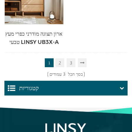
ארון תצוגה מודרני כפרי מעץ
טבעי LINSY UB3X-A
2
3
1
בסך הכל
3
עמודים
קטגוריות