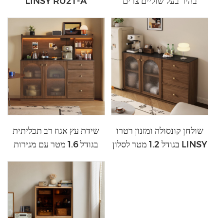
בהיר בעל שוליים צרים
LINSY RU2T-A
UB6T-A
שולחן קונסולה ומזנון רטרו
שידת עץ אגוז רב תכליתית
בגודל 1.2 מטר לסלון LINSY
בגודל 1.6 מטר עם מגירות
RC1T-A
ודלתות זכוכית RC3T-A