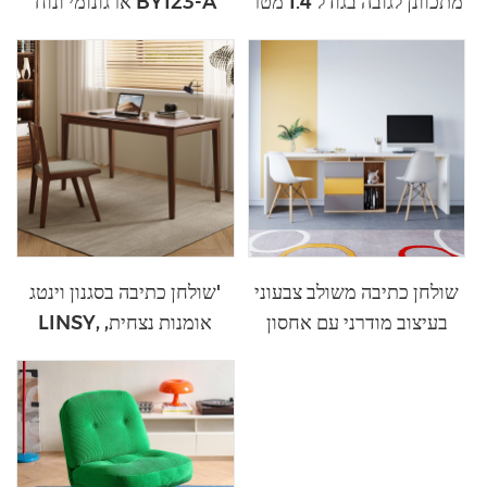
מתכוונן לגובה בגודל 1.4 מטר
ארגונומי ונוח BY123-A
LH299V1-A LINSY
שולחן כתיבה משולב צבעוני
שולחן כתיבה בסגנון וינטג'
בעיצוב מודרני עם אחסון
LINSY, אומנות נצחית,
DJ1V-C
לסביבת עבודה מודרנית
AS2V-A