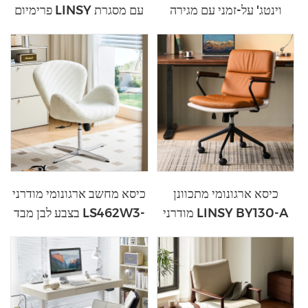
וינטג' על-זמני עם מגירה
פרימיום LINSY עם מסגרת
LINSY BG096-D
עץ מלא BY132-A
כיסא ארגונומי מתכוונן
כיסא מחשב ארגונומי מודרני
מודרני LINSY BY130-A
בצבע לבן מבד LS462W3-
A