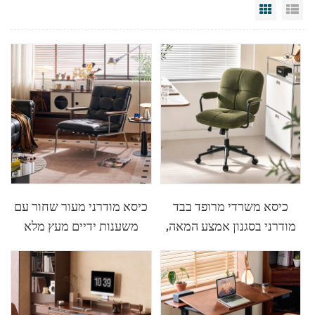
Grid Vi
Li
כיסא משרדי מרופד בבד
כיסא מודרני מעור שחור עם
מודרני בסגנון אמצע המאה,
משענות ידיים מעץ מלא
כיסא שולחן מסתובב
DY239-A
BY138-B