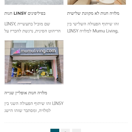
הטייוואני, ומימישה עוד יותר את
הבטחת המותג שלו "ליצור חיים
מלזיה חנות לא מקוונת שלישית
חנות LINSY בפיליפינים
טובים יותר"....
זהו שיתוף הפעולה השלישי בין
LINSY, שם מוביל בתעשיית
LINSY למלזיה Mumu Living,
הריהוט הסינית, נרגשת להכריז על
ומסתבר שזהו הישג מרשים עבור
שותפותה החדשה עם מפיץ
שתי החברות. שותפות זו שמה לה
רהיטים בולט בפיליפינים. שיתוף
למטרה להפגיש את מיטב העיצוב
הפעולה הזה מסמן את ההתרחבות
והאומנות משני האזורים, ומציעה
של LINSY לשוק דרום מזרח אסיה,
ללקוחות שילוב שאין שני לו של
עם פתיחת חנות דגל שתציע ריהוט
סגנון ואיכות.
איכותי, מסוגנן ופונקציונלי ללקוחות
בפיליפינים....
מלזיה חנות אופליין שנייה
זהו שיתוף הפעולה השני בין LINSY
למלזיה, ומסתבר שזהו הישג
מרשים עבור שתי החברות. Mumu
living מכסה את כל קטגוריות
הריהוט, לרבות ספות, מיטות,