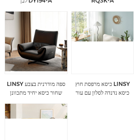
RQ3K-A
לבן DY194-A
כיסא מרפסת חוץ LINSY
LINSY ספה מודרנית בצבע
כיסא נדנדה לסלון עם עור
שחור כיסא יחיד מתכוונן
DY205-A
TDY50-A