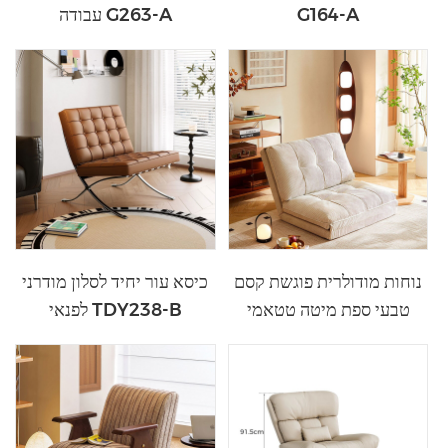
G164-A
עבודה G263-A
נוחות מודולרית פוגשת קסם
כיסא עור יחיד לסלון מודרני
טבעי ספת מיטה טטאמי
לפנאי TDY238-B
בצבע בז' לבית TDY124-A