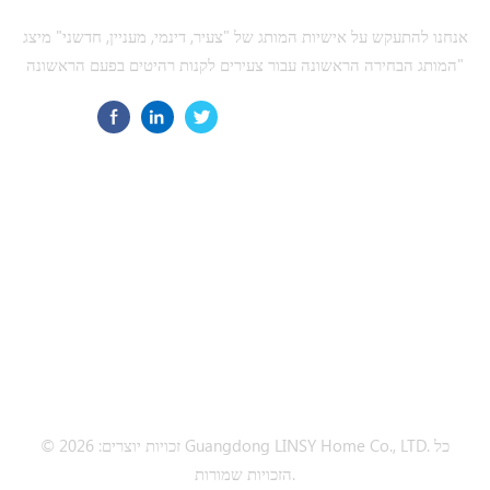
אנחנו להתעקש על אישיות המותג של "צעיר, דינמי, מעניין, חדשני" מיצג
"המותג הבחירה הראשונה עבור צעירים לקנות רהיטים בפעם הראשונה
הירשם כמנוי
זקוק לעזרה
תגיות חמות
צור קשר
© זכויות יוצרים: 2026 Guangdong LINSY Home Co., LTD. כל
הזכויות שמורות.