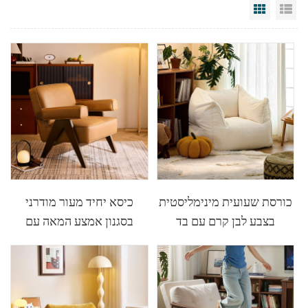
Grid Vi
Li
כורסת שעועית מינימליסטית
כיסא יחיד מעור מודרני
בצבע לבן קרם עם בד
בסגנון אמצע המאה עם
TDY131-A
מסגרת עץ TDY220-D