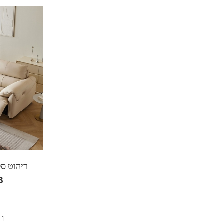
ריהוט סל
חש
ב