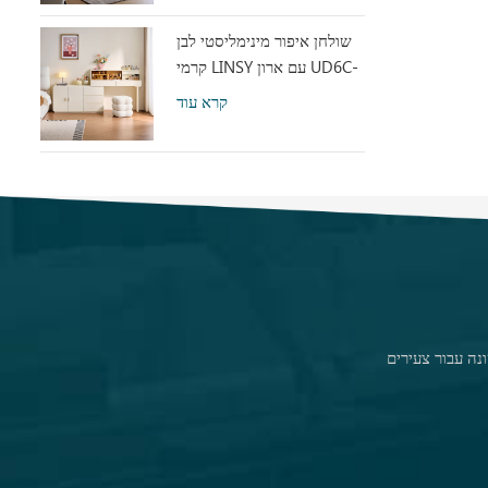
שולחן איפור מינימליסטי לבן
קרמי LINSY עם ארון UD6C-
A
קרא עוד
נה עבור צעירים