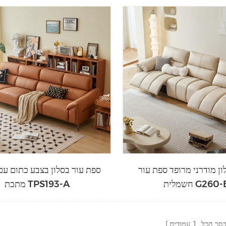
ון מודרני מרופד ספת עור
ספת עור בסלון בצבע כתום עם 
מלית G260-B
מתכת TPS193-A
סך הכל
1
עמודים