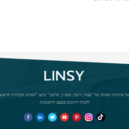
 אישיות המותג של "צעיר, דינמי, מעניין, חדשני" מיצג "המותג הבחירה הראשו
לקנות רהיטים בפעם הראשונה