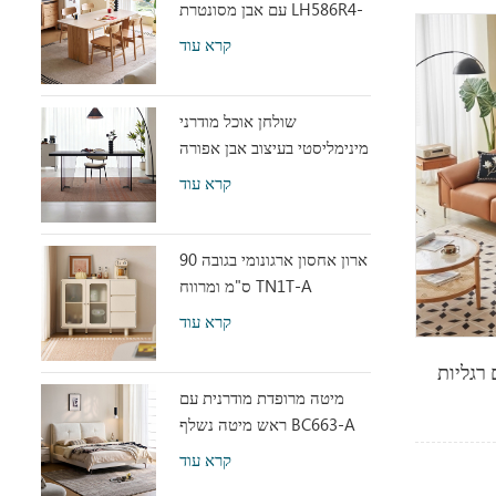
עם אבן מסונטרת LH586R4-
C
קרא עוד
שולחן אוכל מודרני
מינימליסטי בעיצוב אבן אפורה
עם אקריליק שקוף RI2R-B
קרא עוד
ארון אחסון ארגונומי בגובה 90
ס"מ ומרווח TN1T-A
קרא עוד
רגליות
מיטה מרופדת מודרנית עם
ראש מיטה נשלף BC663-A
קרא עוד