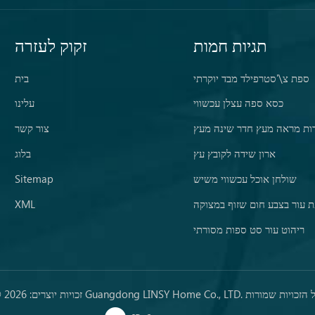
תגיות חמות
זקוק לעזרה
ספת צ\'סטרפילד מבד יוקרתי
בית
כסא ספה עצלן עכשווי
עלינו
ות מראה מעץ חדר שינה מעץ
צור קשר
ארון שידה לקובץ עץ
בלוג
שולחן אוכל עכשווי משיש
Sitemap
 עור בצבע חום שזוף במצוקה
XML
ריהוט עור סט ספות מסורתי