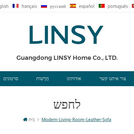
glish
français
русский
español
português
Guangdong LINSY Home Co., LTD.
צור איתנו קשר
אודותינו
חֲדָשׁוֹת
סרטונים
לחפש
Modern-Living-Room-Leather-Sofa
בית