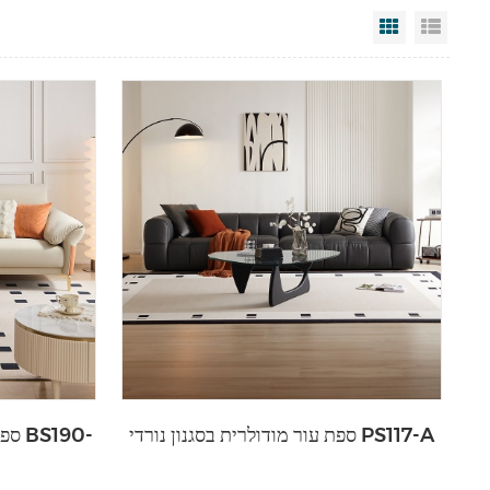
Grid View
List V
ספת עור מודולרית בסגנון נורדי PS117-A