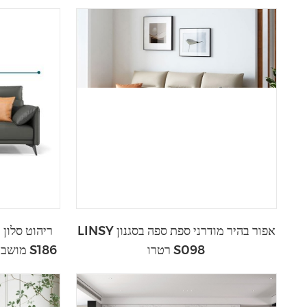
LINSY אפור בהיר מודרני ספת ספה בסגנון
רטרו S098
מושבים עור אפור סט ספות פינתיות S186