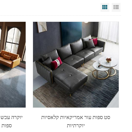
Grid View
List V
סט ספות עור אמריקאיות קלאסיות
יוקרה עכשו
יוקרתיות
ספות ע