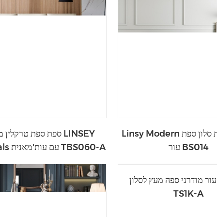
Linsy Modern ספה מרופדת סלון ספת
ספת ספת טרקלין מודרני
עור BS014
sectionals עם עות'מאנית TBS060-A
ור מודרני ספה מעץ לסלון
TS1K-A