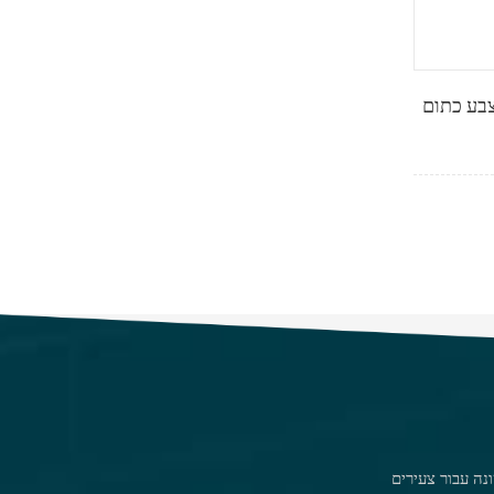
צבע כתום
נה עבור צעירים