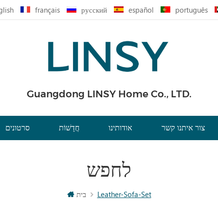
glish
français
русский
español
português
Guangdong LINSY Home Co., LTD.
צור איתנו קשר
אודותינו
חֲדָשׁוֹת
סרטונים
לחפש
Leather-Sofa-Set
בית