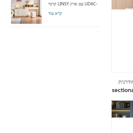
קרמי LINSY עם ארון UD6C-
A
קרא עוד
ת LINSEY