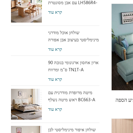
עם אבן מסונטרת LH586R4-
C
קרא עוד
שולחן אוכל מודרני
מינימליסטי בעיצוב אבן אפורה
עם אקריליק שקוף RI2R-B
קרא עוד
ארון אחסון ארגונומי בגובה 90
ס"מ ומרווח TN1T-A
קרא עוד
מיטה מרופדת מודרנית עם
ראש מיטה נשלף BC663-A
יע הספה
קרא עוד
שולחן איפור מינימליסטי לבן