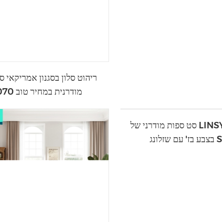
ריהוט סלון בסגנון אמריקאי ס
מודרנית במחיר טוב 2070
סט ספות מודרני של LINSY ספת עור
נג S158