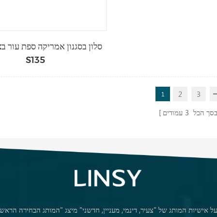
סלון בסגנון אמריקה ספת עור ב
S135
2
3
1
סך הכל
3
עמודים
 אישיות המותג של "צעיר, דינמי, מעניין, חדשני" מיצג "המותג הבחירה הראשו