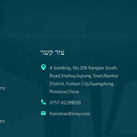
צור קשר
A building, No.106 Kangtai South
Road,Shatou,Jiujiang Town,Nanhai
District, Foshan City,Guangdong
שיד
Province,China
0757-81299039
franchise@linsy.com
ספת