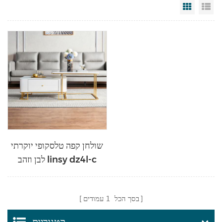
Grid Vi
Li
שולחן קפה טלסקופי יוקרתי
לבן וזהב linsy dz4l-c
בסך הכל
1
עמודים