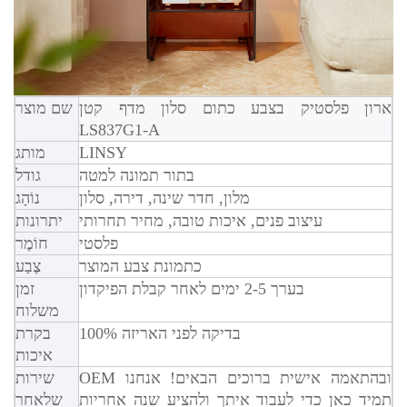
ארון פלסטיק בצבע כתום סלון מדף קטן
שם מוצר
LS837G1-A
LINSY
מותג
בתור תמונה למטה
גודל
מלון, חדר שינה, דירה, סלון
נוֹהָג
עיצוב פנים, איכות טובה, מחיר תחרותי
יתרונות
פלסטי
חוֹמֶר
כתמונת צבע המוצר
צֶבַע
בערך 2-5 ימים לאחר קבלת הפיקדון
זמן
משלוח
100% בדיקה לפני האריזה
בקרת
איכות
OEM ובהתאמה אישית ברוכים הבאים! אנחנו
שירות
תמיד כאן כדי לעבוד איתך ולהציע שנה אחריות
שלאחר