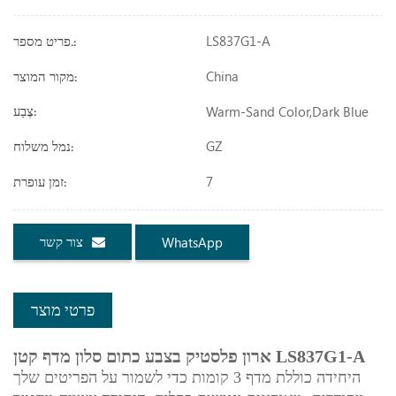
LS837G1-A
פריט מספר.:
China
מקור המוצר:
Warm-Sand Color,dark Blue
צֶבַע:
GZ
נמל משלוח:
7
זמן עופרת:
צור קשר
WhatsApp
פרטי מוצר
ארון פלסטיק בצבע כתום סלון מדף קטן LS837G1-A
היחידה כוללת מדף 3 קומות כדי לשמור על הפריטים שלך