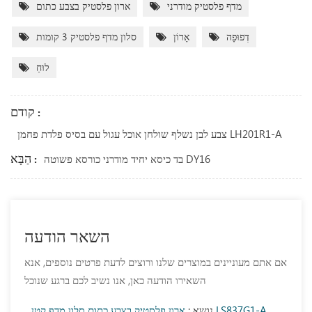
מדף פלסטיק מודרני
ארון פלסטיק בצבע כתום
דְפוּפָה
אָרוֹן
סלון מדף פלסטיק 3 קומות
לוּחַ
קודם :
צבע לבן נשלף שולחן אוכל עגול עם בסיס פלדת פחמן LH201R1-A
הַבָּא :
בד כיסא יחיד מודרני כורסא פשוטה DY16
השאר הודעה
אם אתם מעוניינים במוצרים שלנו ורוצים לדעת פרטים נוספים, אנא
השאירו הודעה כאן, אנו נשיב לכם ברגע שנוכל
ארון פלסטיק בצבע כתום סלון מדף קטן LS837G1-A
נושא :