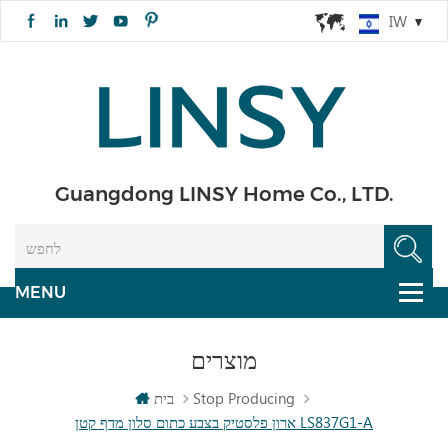
IW
Guangdong LINSY Home Co., LTD.
מוצרים
Stop Producing
בית
ארון פלסטיק בצבע כתום סלון מדף קטן LS837G1-A