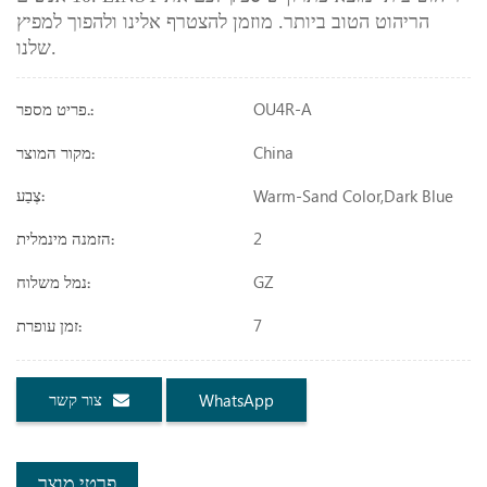
הריהוט הטוב ביותר. מוזמן להצטרף אלינו ולהפוך למפיץ
שלנו.
OU4R-A
פריט מספר.:
China
מקור המוצר:
Warm-Sand Color,dark Blue
צֶבַע:
2
הזמנה מינמלית:
GZ
נמל משלוח:
7
זמן עופרת:
צור קשר
WhatsApp
פרטי מוצר