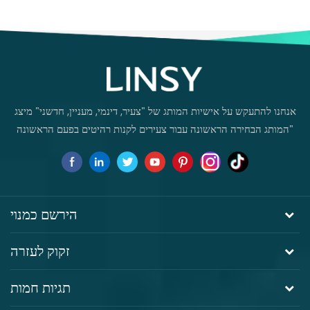
סטודנט שולחן מחשב ביתי
DF1V-B
אנחנו להתעקש על אישיות המותג של "צעיר, דינמי, מעניין, חדשני" מיצג
"המותג הבחירה הראשונה עבור צעירים לקנות רהיטים בפעם הראשונה
הירשם כמנוי
זקוק לעזרה
תגיות חמות