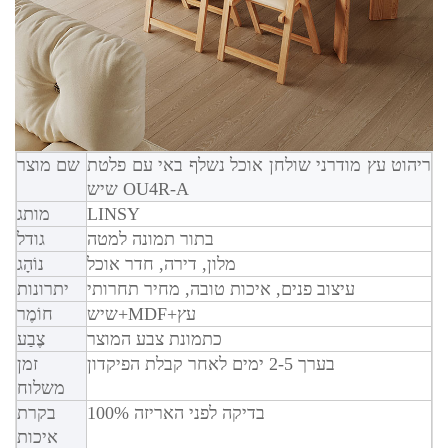
ריהוט עץ מודרני שולחן אוכל נשלף באי עם פלטת
שם מוצר
שיש OU4R-A
LINSY
מותג
בתור תמונה למטה
גודל
מלון, דירה, חדר אוכל
נוֹהָג
עיצוב פנים, איכות טובה, מחיר תחרותי
יתרונות
שיש+MDF+עץ
חוֹמֶר
כתמונת צבע המוצר
צֶבַע
בערך 2-5 ימים לאחר קבלת הפיקדון
זמן
משלוח
100% בדיקה לפני האריזה
בקרת
איכות