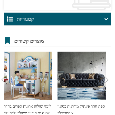
קטגוריות
מוצרים קשורים
יהוט
ספת חתך פינתית מודרנית בסגנון
לינסי שולחן ארונות ספרים בחדר
צ'סטרפילד
שינה ים תיכוני משולב ילדה ילד