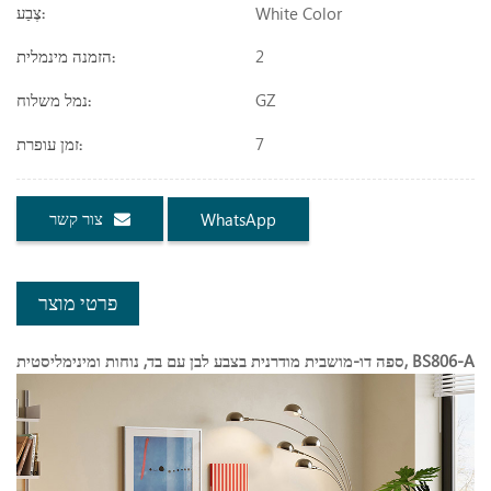
White Color
צֶבַע:
2
הזמנה מינמלית:
GZ
נמל משלוח:
7
זמן עופרת:
צור קשר
WhatsApp
פרטי מוצר
ספה דו-מושבית מודרנית בצבע לבן עם בד, נוחות ומינימליסטית, BS806-A