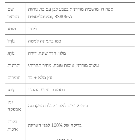
ספה דו-מושבית מודרנית בצבע לבן עם בד, נוחות
שם
ומינימליסטית, BS806-A
המוצר
לינסי
מותג
כמו בתמונה למטה
גוֹדֶל
מלון, חדר שינה, דירה
נוֹהָג
עיצוב מודרני, איכות טובה, מחיר תחרותי
יתרונות
עץ מלא + בד
חומרים
כתמונה בצבע המוצר
צֶבַע
זמן
כ-2-5 ימים לאחר קבלת המקדמה
אספקה
בקרת
בדיקה של 100% לפני האריזה
איכות