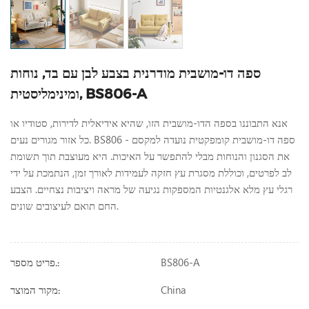
ספה דו-מושבית מודרנית בצבע לבן עם בד, נוחות
ומינימליסטית, BS806-A
אנא התבוננו בספה הדו-מושבית הזו, שהיא אידיאלית לדירות, סטודיו או
כל אזור מגורים נעים. BS806 - ספה דו-מושבית קומפקטית נועדה למקסם
את הסגנון והנוחות מבלי להתפשר על האיכות. היא מעוצבת תוך תשומת
לב לפרטים, וכוללת מסגרת עץ חזקה לעמידות לאורך זמן, הנתמכת על ידי
רגלי עץ מלא אלגנטיות המספקות נגיעה של מראה ויציבות נצחיים. הצבע
החם תואם לעיצובים שונים.
BS806-A
פריט מספר.:
China
מקור המוצר: