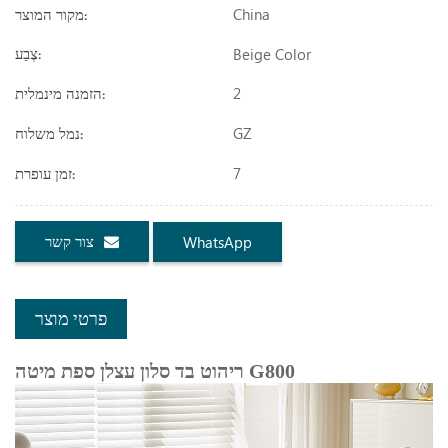
China
מקור המוצר:
Beige Color
צֶבַע:
2
הזמנה מינמלית:
GZ
נמל משלוח:
7
זמן עופרת:
צור קשר
WhatsApp
פרטי מוצר
ריהוט בד סלון עצלן ספת מיטה G800