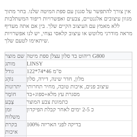
אין צורך להתפשר על סגנון עם ספת המיטה שלנו. בחר מתוך
מגוון עיצובים אלגנטיים, צבעים ואפשרויות ריפוד המשתלבות
ללא מאמץ עם העיצוב הקיים שלך. בין אם אתה מעדיף
מראה מודרני מלוטש או עיצוב קלאסי נצחי, יש לנו אפשרויות
שיתאימו לטעם שלך.
ריהוט בד סלון עצלן ספת מיטה G800
שם מוצר
LINSY
מותג
122*74*46 ס"מ
גודל
מלון, חדר שינה, דירה, סלון
נוֹהָג
עיצוב פנים, איכות טובה, מחיר תחרותי
יתרונות
מסגרת עץ מלא+ספוג+בד
חוֹמֶר
כתמונת צבע המוצר
צֶבַע
כ 2-5 ימים לאחר קבלת הפיקדון
זמן
משלוח
100% בדיקה לפני האריזה
בקרת
איכות