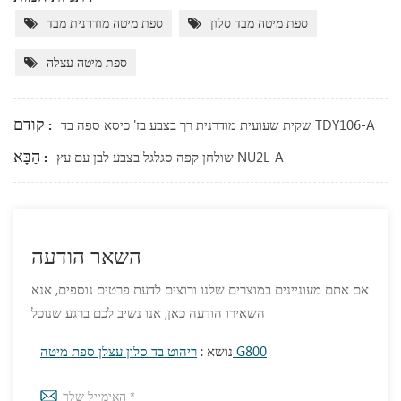
ספת מיטה מבד סלון
ספת מיטה מודרנית מבד
ספת מיטה עצלה
קודם :
שקית שעועית מודרנית רך בצבע בז' כיסא ספה בד TDY106-A
הַבָּא :
שולחן קפה סגלגל בצבע לבן עם עץ NU2L-A
השאר הודעה
אם אתם מעוניינים במוצרים שלנו ורוצים לדעת פרטים נוספים, אנא
השאירו הודעה כאן, אנו נשיב לכם ברגע שנוכל
ריהוט בד סלון עצלן ספת מיטה G800
נושא :