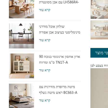
עם אבן מסונטרת LH586R4-
C
קרא עוד
שולחן אוכל מודרני
מינימליסטי בעיצוב אבן אפורה
עם אקריליק שקוף RI2R-B
קרא עוד
י מוצר
ארון אחסון ארגונומי בגובה 90
ס"מ ומרווח TN1T-A
קרא עוד
מיטה מרופדת מודרנית עם
ראש מיטה נשלף BC663-A
קרא עוד