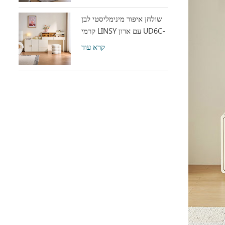
שולחן איפור מינימליסטי לבן
קרמי LINSY עם ארון UD6C-
A
קרא עוד