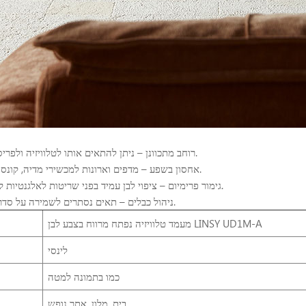
01. רוחב מתכוונן – ניתן להתאים אותו לטלוויזיה ולפריסת החדר.
02. אחסון בשפע – מדפים וארונות למכשירי מדיה, קונסולות ועוד.
03. גימור פרימיום – ציפוי לבן עמיד בפני שריטות לאלגנטיות לאורך זמן.
04. ניהול כבלים – תאים נסתרים לשמירה על סדר בחוטים.
מעמד טלוויזיה נפתח מרווח בצבע לבן LINSY UD1M-A
לינסי
כמו בתמונה למטה
בית, מלון, אתר נופש