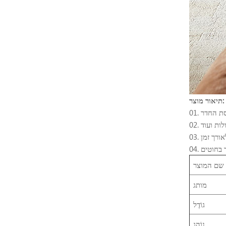
תיאור מוצר:
שם המוצר
מותג
גוֹדֶל
נוֹהָג