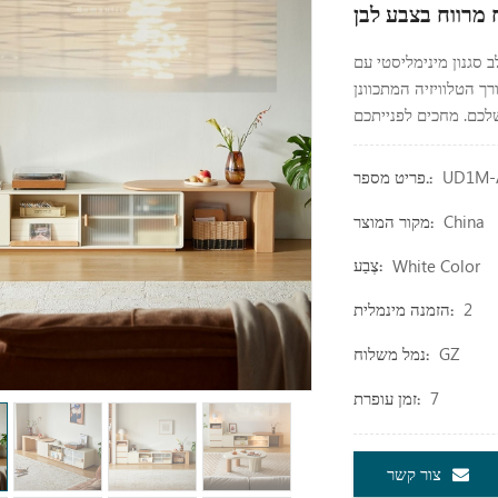
סגנון מינימליסטי עם
ך הטלוויזיה המתכוונן
UD1M-
פריט מספר.:
China
מקור המוצר:
White Color
צֶבַע:
2
הזמנה מינמלית:
GZ
נמל משלוח:
7
זמן עופרת:
צור קשר