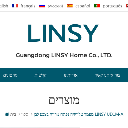
glish
français
русский
español
português
Guangdong LINSY Home Co., LTD.
צור איתנו קשר
אודותינו
חֲדָשׁוֹת
סרטונים
מוצרים
מעמד טלוויזיה נפתח מרווח בצבע לבן LINSY UD1M-A
סלון
בית