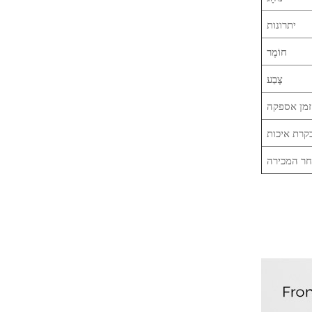
יתרונות
חוֹמֶר
צֶבַע
זמן אספקה
קרת איכות
חר המכירה