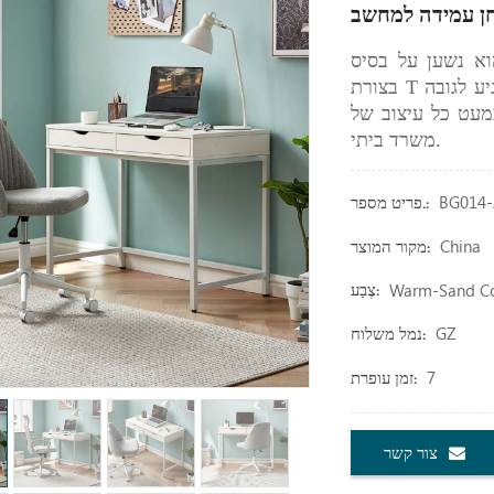
וא נשען על בסיס
בצורת T נירוסטה. הוא כולל בקר זיכרון הניתן לתכנות, כך שאתה מגיע לגובה
מעט כל עיצוב של
משרד ביתי.
BG014
פריט מספר.:
China
מקור המוצר:
Warm-Sand Col
צֶבַע:
GZ
נמל משלוח:
7
זמן עופרת:
צור קשר