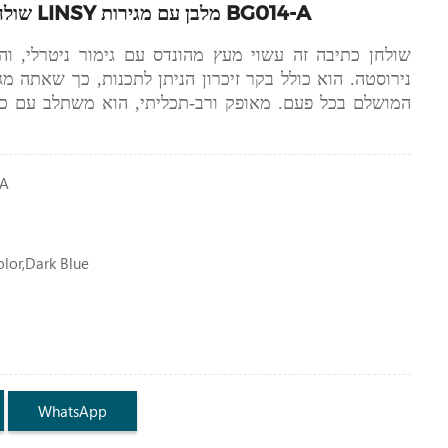
שולחן עמידה למחשב LINSY מלבן עם מגירות BG014-A
שולחן כתיבה זה עשוי מעץ מהונדס עם גימור ניטרלי, וה
המושלם בכל פעם. מאופק ורב-תכליתי, הוא משתלב עם כ
-A
or,dark Blue
WhatsApp