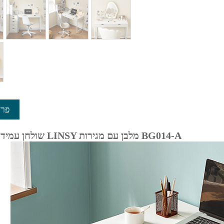
פרט
שולחן עמידה למחשב LINSY מלבן עם מגירות BG014-A