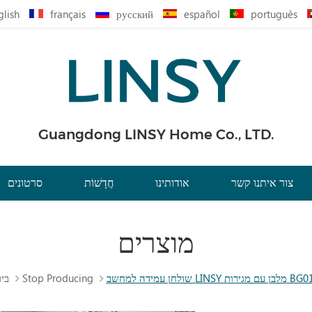
glish
français
русский
español
português
Guangdong LINSY Home Co., LTD.
צור איתנו קשר
אודותינו
חֲדָשׁוֹת
סרטונים
מוצרים
LIN מלבן עם מגירות BG014-A
Stop Producing
בי