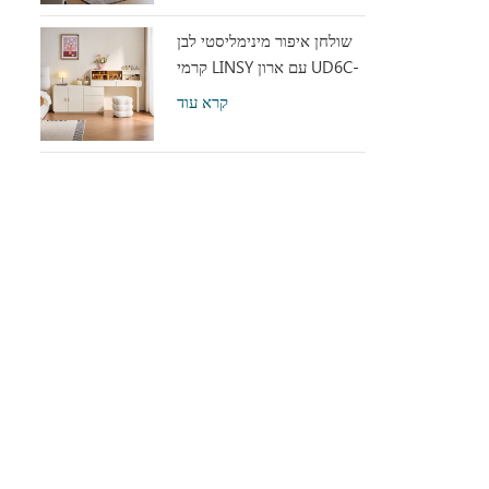
שולחן איפור מינימליסטי לבן
קרמי LINSY עם ארון UD6C-
A
קרא עוד