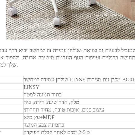
ביל לבעיות גב וצוואר. שולחן עמידה זה למחשב יביא דרך עבו
חושה ברגליים ועייפות הגוף הנגרמת מישיבה ארוכה, ולהפוך א
שלך למרוכזת יותר.
LINS מלבן עם מגירות BG014-A
LINSY
בתור תמונה למטה
מלון, חדר שינה, דירה, בית
עיצוב פנים, איכות טובה, מחיר תחרותי
עץ מלא+MDF
כתמונת צבע המוצר
כ 2-5 ימים לאחר קבלת הפיקדון
ז