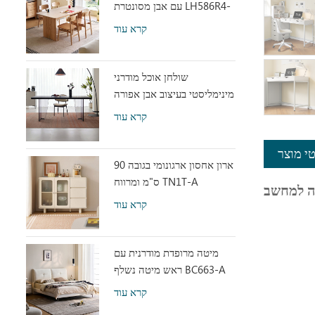
עם אבן מסונטרת LH586R4-
C
קרא עוד
שולחן אוכל מודרני
מינימליסטי בעיצוב אבן אפורה
עם אקריליק שקוף RI2R-B
קרא עוד
י מוצר
ארון אחסון ארגונומי בגובה 90
ס"מ ומרווח TN1T-A
קרא עוד
מיטה מרופדת מודרנית עם
ראש מיטה נשלף BC663-A
קרא עוד