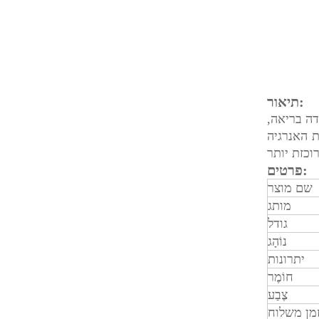
תיאור:
דה בריאה,
ת האנרגיה
פרטים:
שם מוצר
מותג
גודל
נוֹהָג
יתרונות
חוֹמֶר
צֶבַע
מן משלוח