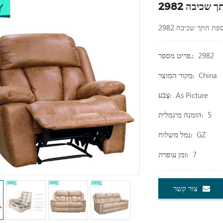
כיבה 2982
 חתך שכיבה 2982
2982
פריט מספר.:
China
מקור המוצר:
As Picture
צֶבַע:
5
הזמנה מינמלית:
GZ
נמל משלוח:
7
זמן עופרת:
צור קשר