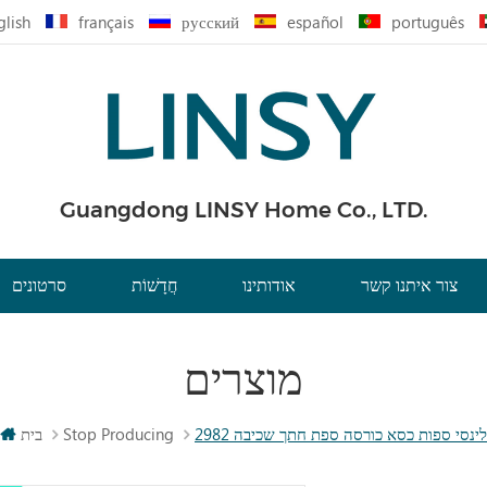
glish
français
русский
español
português
Guangdong LINSY Home Co., LTD.
צור איתנו קשר
אודותינו
חֲדָשׁוֹת
סרטונים
מוצרים
לינסי ספות כסא כורסה ספת חתך שכיבה 2982
Stop Producing
בית