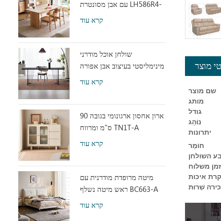
עם אבן מסונטרת LH586R4-
C
קרא עוד
שולחן אוכל מודרני
מינימליסטי בעיצוב אבן אפורה
י מוצר
עם אקריליק שקוף RI2R-B
קרא עוד
שם מוצר
מותג
גודל
ארון אחסון ארגונומי בגובה 90
נוֹהָג
ס"מ ומרווח TN1T-A
יתרונות
קרא עוד
חוֹמֶר
ע השולחן
זמן משלוח
מיטה מרופדת מודרנית עם
רת איכות
רה שֵׁרוּת
ראש מיטה נשלף BC663-A
קרא עוד