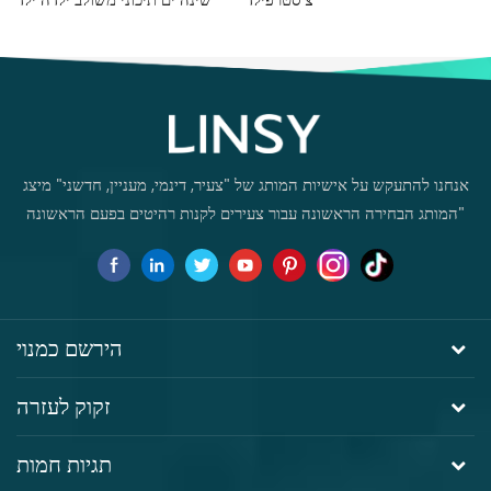
סטודנט שולחן מחשב ביתי
DF1V-B
אנחנו להתעקש על אישיות המותג של "צעיר, דינמי, מעניין, חדשני" מיצג
"המותג הבחירה הראשונה עבור צעירים לקנות רהיטים בפעם הראשונה
הירשם כמנוי
זקוק לעזרה
תגיות חמות