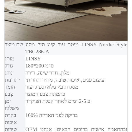
מיטת עור קינג סייז מסוג LINSY Nordic Style
שם מוצר
TBC286-A
LINSY
מותג
180*200 ס"מ
גודל
מלון, חדר שינה, דירה
נוֹהָג
עיצוב פנים, איכות טובה, מחיר תחרותי
יתרונות
מסגרת עץ מלא+ספוג+עור
חוֹמֶר
כתמונת צבע המוצר
צֶבַע
כ 2-5 ימים לאחר קבלת הפיקדון
זמן
משלוח
100% בדיקה לפני האריזה
בקרת
איכות
OEM ובהתאמה אישית ברוכים הבאים! אנחנו
שירות