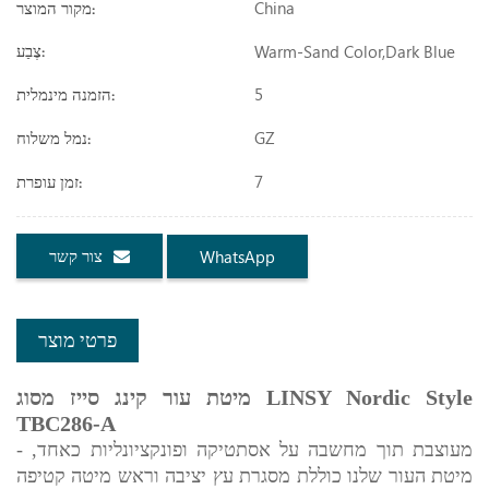
China
מקור המוצר:
Warm-Sand Color,dark Blue
צֶבַע:
5
הזמנה מינמלית:
GZ
נמל משלוח:
7
זמן עופרת:
צור קשר
WhatsApp
פרטי מוצר
מיטת עור קינג סייז מסוג LINSY Nordic Style
TBC286-A
- מעוצבת תוך מחשבה על אסתטיקה ופונקציונליות כאחד,
מיטת העור שלנו כוללת מסגרת עץ יציבה וראש מיטה קטיפה