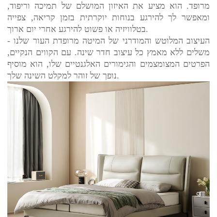
מרופד. הוא מציע את האיזון המושלם של תמיכה וריפוד,
ומאפשר לך להירגע בנוחות יוקרתית בזמן קריאה, צפייה
בטלוויזיה או פשוט להירגע אחרי יום ארוך.
- העיצוב המלוטש והמודרני של המיטה מרופדת העור שלנו
משלים ללא מאמץ כל עיצוב חדר שינה. עם הקווים הנקיים,
הפרטים המצומצמים והגימורים האלגנטיים שלו, הוא מוסיף
נופך של זוהר למקלט השינה שלך.