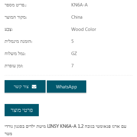
KN6A-A
פריט מספר.:
China
מקור המוצר:
Wood Color
צֶבַע:
5
הזמנה מינמלית:
GZ
נמל משלוח:
7
זמן עופרת:
צור קשר
WhatsApp
פרטי מוצר
מיטת ילדים בסגנון נורדי LINSY KN6A-A עם ארגז פנאומטי בגובה 1.2
מטר