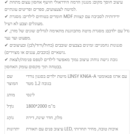
✔ עיצוב חוסך מקום: מנגנון הרמה הידראולי חושף אחסון עצום מתחת
למיטה לצעצועים, ספרים ופריטים עונתיים.
✔ חומרים בטוחים לילדים: מסגרת MDF ידידותית לסביבה עם קצוות
מעוגלים וצבע לא רעיל.
✔ גדל עם ילדכם: מסגרת מיטה מתכווננת מתאימה לגדלים שונים של מזרן,
מפעוט ועד נער.
✔ סגנונות גחמניים: זמינים בצבעים שובבים (כחול/ורוד/לבן) ובעיצובים
נושאיים (כוכבים, עננים או מצוירים).
✔ גובה גישה נוחה: עיצוב נמוך מאפשר לילדים לטפס פנימה/לצאת
בבטחה תוך מקסום עומק האחסון.
מיטת ילדים בסגנון נורדי LINSY KN6A-A עם ארגז פנאומטי
שם
בגובה 1.2 מטר
המוצר
לינסי
מותג
1800*2000 מ"מ
גוֹדֶל
מלון, חדר שינה, דירה
נוֹהָג
עיצוב פנים עם תאורת LED, איכות טובה, מחיר תחרותי
יתרונות