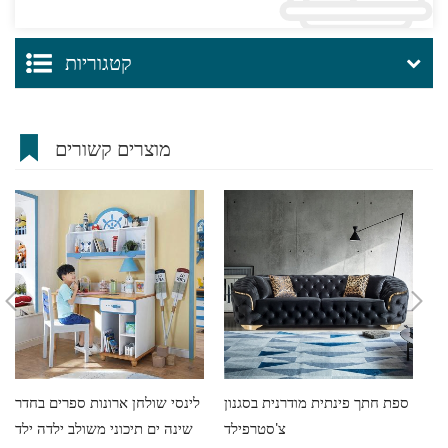
קטגוריות
מוצרים קשורים
יהוט
ספת חתך פינתית מודרנית בסגנון
לינסי שולחן ארונות ספרים בחדר
צ'סטרפילד
שינה ים תיכוני משולב ילדה ילד