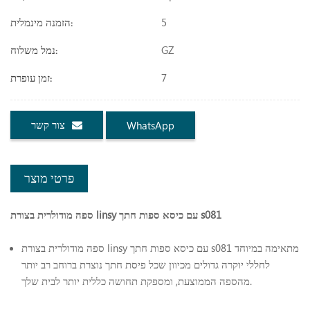
5
הזמנה מינמלית:
GZ
נמל משלוח:
7
זמן עופרת:
צור קשר
WhatsApp
פרטי מוצר
ספה מודולרית בצורת linsy עם כיסא ספות חתך s081
ספה מודולרית בצורת linsy עם כיסא ספות חתך s081 מתאימה במיוחד
לחללי יוקרה גדולים מכיוון שכל פיסת חתך נוצרת ברוחב רב יותר
מהספה הממוצעת, ומספקת תחושה כללית יותר לבית שלך.