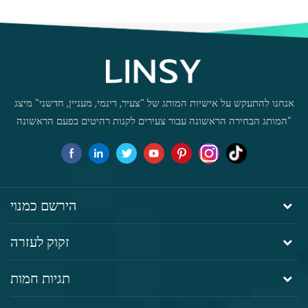
סטודנט שולחן מחשב ביתי
DF1V-B
אנחנו להתעקש על אישיות המותג של "צעיר, דינמי, מעניין, חדשני" מיצג
"המותג הבחירה הראשונה עבור צעירים לקנות רהיטים בפעם הראשונה
הירשם כמנוי
זקוק לעזרה
תגיות חמות