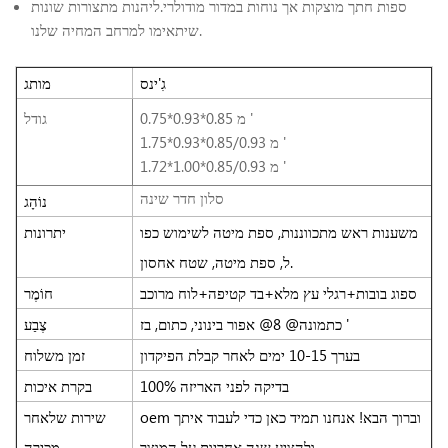
ספות חתך מוצקות אך נוחות במדור מודולרי.ליהנות מתצורות שונות
שיתאימו למרחב המחיה שלנו.
גִ'ינס
מותג
0.75*0.93*0.85 מ '
גודל
1.75*0.93*0.85/0.93 מ '
1.72*1.00*0.85/0.93 מ '
סלון חדר שינה
נוֹהָג
משענות ראש מתכווננות, ספת מיטה לשימוש כפו
יתרונות
ל, ספת מיטה, שטח אחסון.
ספוג בובות+רגלי עץ מלא+בד קטיפה+לוח מרוכב
חוֹמֶר
כתמונה@ 8@ אפור בינוני, כתום, בז '
צֶבַע
בערך 10-15 ימים לאחר קבלת הפיקדון
זמן משלוח
100% בדיקה לפני האריזה
בקרת איכות
oem וברוך הבא! אנחנו תמיד כאן כדי לעבוד איתך
שירות שלאחר
ולהציע שנה אחריות על המוצר.
מכירה