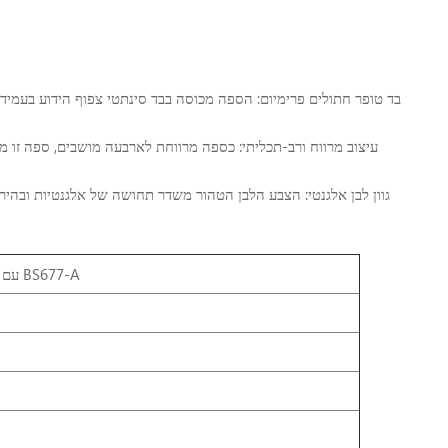
בד טופר חתולים פרימיום: הספה מכוסה בבד סינתטי צפוף הידוע בעמי
עיצוב מרווח ורב-תכליתי: כספה מרווחת לארבעה מושבים, ספה זו
גוון לבן אלגנטי: הצבע הלבן הטהור משדר תחושה של אלגנטיות ובהירות
ספה גדולה לארבעה מושבים מבד לבנה מודרנית LINSY עם טופר חתול BS677-A