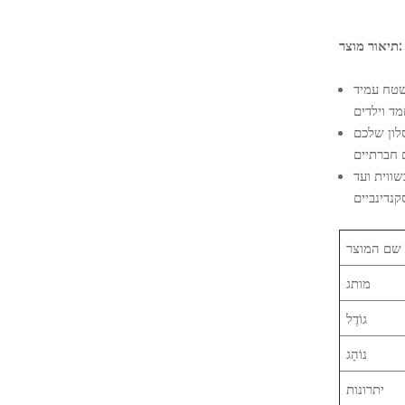
תיאור מוצר:
שטח עמיד
לון שלכם
שווית ועד
שם המוצר
מותג
גוֹדֶל
נוֹהָג
יתרונות