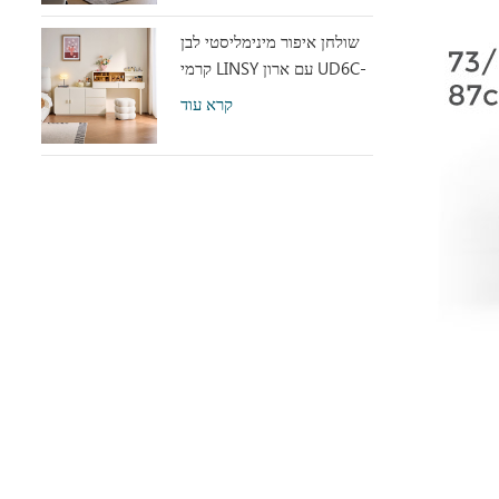
שולחן איפור מינימליסטי לבן
קרמי LINSY עם ארון UD6C-
A
קרא עוד