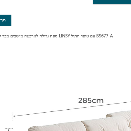
פרט
ספה גדולה לארבעה מושבים מבד לבנה מודרנית LINSY עם טופר חתול BS677-A