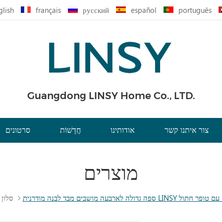
glish
français
русский
español
português
Guangdong LINSY Home Co., LTD.
צור איתנו קשר
אודותינו
חֲדָשׁוֹת
סרטונים
מוצרים
BS677-
סלון