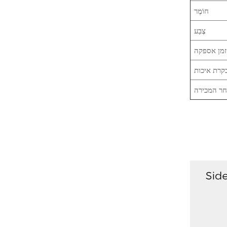
חוֹמֶר
צֶבַע
זמן אספקה
קרת איכות
חר המכירה