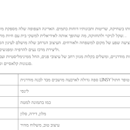
דותו בשחיקה, שריטות ותכונותיו דוחות כתמים. האריגה הצפופה שלה מספקת מ
.
שקל לניקוי ולתחזוקה, מה שהופך אותה לאידיאלית למשקי בית עם חיות מחמד וילדים.
 מציעה שפע של מקום למשפחה ולאורחים. העיצוב הנרחב שלה מושלם לעיגון הס
וליצירת מרכז נעים להרפיה ומפגשים חברתיים.
 מודרניים, ומשלים בקלות מגוון רחב של עיצובי פנים, החל ממינימליסטיות ועכ
סגנונות קלאסיים וסקנדינביים.
לינסי
כמו בתמונה למטה
מלון, דירה, סלון
עיצוב טוב, משלוח מהיר