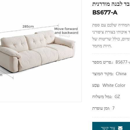
ית LINSY עם טופר חתול
BS677-A
 LINSY לבנה גדולה ועכשווית לארבעה מושבים,
 איכותי בצורת ציפורני
מיום, כולל שריטות של
חיות מחמד.
BS677-
פריט מספר.:
China
מקור המוצר:
White Color
צֶבַע:
GZ
נמל משלוח:
7
זמן עופרת:
צור קשר