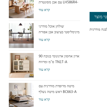
עם אבן מסונטרת LH586R4-
C
קרא עוד
י מוצר
שולחן אוכל מודרני
מינימליסטי בעיצוב אבן אפורה
עם אקריליק שקוף RI2R-B
קרא עוד
ארון אחסון ארגונומי בגובה 90
ס"מ ומרווח TN1T-A
קרא עוד
מיטה מרופדת מודרנית עם
ראש מיטה נשלף BC663-A
קרא עוד