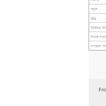
חוֹמֶר
צֶבַע
זמן אספקה
קרת איכות
חר המכירה