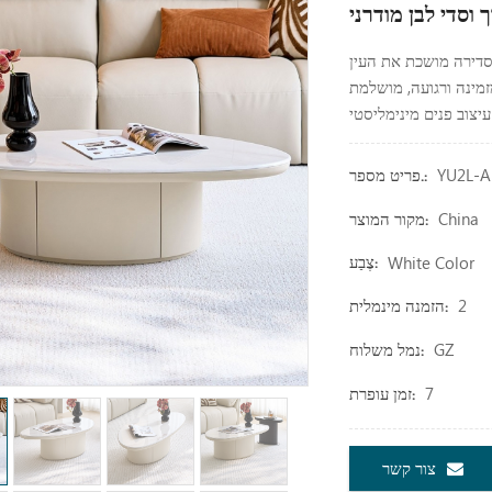
 סדירה מושכת את העין
מזמינה ורגועה, מושלמת
YU2L-A
פריט מספר.:
China
מקור המוצר:
White Color
צֶבַע:
2
הזמנה מינמלית:
GZ
נמל משלוח:
7
זמן עופרת:
צור קשר