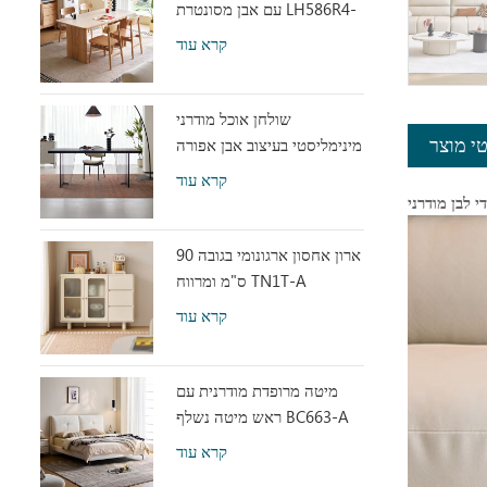
עם אבן מסונטרת LH586R4-
C
קרא עוד
שולחן אוכל מודרני
מינימליסטי בעיצוב אבן אפורה
י מוצר
עם אקריליק שקוף RI2R-B
קרא עוד
ארון אחסון ארגונומי בגובה 90
ס"מ ומרווח TN1T-A
קרא עוד
מיטה מרופדת מודרנית עם
ראש מיטה נשלף BC663-A
קרא עוד