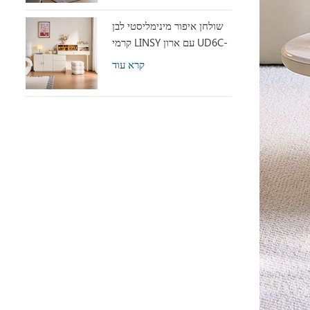
שולחן איפור מינימליסטי לבן
קרמי LINSY עם ארון UD6C-
A
קרא עוד