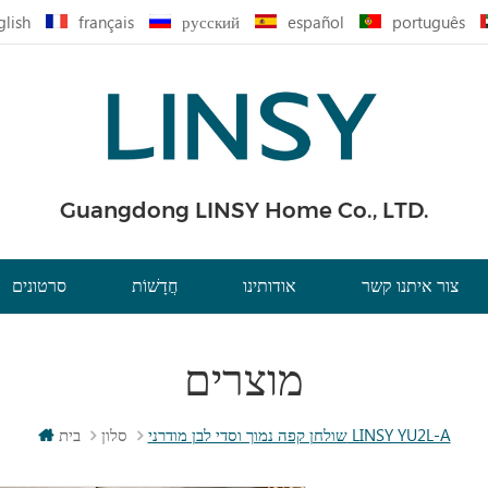
glish
français
русский
español
português
Guangdong LINSY Home Co., LTD.
צור איתנו קשר
אודותינו
חֲדָשׁוֹת
סרטונים
מוצרים
שולחן קפה נמוך וסדי לבן מודרני LINSY YU2L-A
סלון
בית