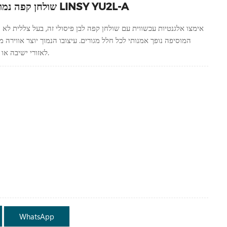
שולחן קפה נמוך וסדי לבן מודרני LINSY YU2L-A
אימצו אלגנטיות עכשווית עם שולחן קפה לבן פיסולי זה, בעל צללית לא
המוסיפה נופך אמנותי לכל חלל מגורים. עיצובו הנמוך יוצר אווירה 
לאזורי ישיבה או עיצוב פנים מינימליסטי.
WhatsApp