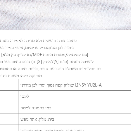
עיצוב: צורה חופשית ולא סדירה לאמירה נועזת
גימור: לבן מט/מבריק פרימיום, ציפוי עמיד בפ
חומר: חזק [נא לציין: עץ מלא/MDF עם למינציה/מסגרת מתכת]
גובה: עיצוב בעל פרופיל נמוך (כ-[X] אינץ'/[Y] ס"מ) לישיבה נינוחה
רב-תכליתיות: משתלב היטב עם ספות, כריות רצפה או כתוספ
תחזוקה קלה: משטח ניגוב 
שולחן קפה נמוך וסדי לבן מודרני LINSY YU2L-A
לינסי
כמו בתמונה למטה
בית, מלון, אתר נופש
עיצוב פנים, איכות טובה, מחיר תחרותי