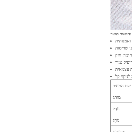
תיאור מוצר:
 ואמנותית
ני שריטות
ת עצמאית
לניקוי קל
שם המוצר
מותג
גוֹדֶל
נוֹהָג
יתרונות