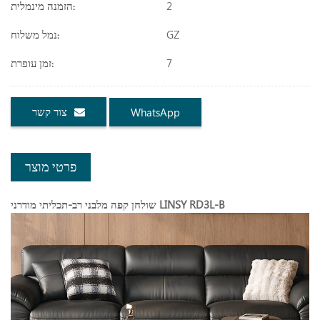
2
הזמנה מינמלית:
GZ
נמל משלוח:
7
זמן עופרת:
צור קשר
WhatsApp
פרטי מוצר
שולחן קפה מלבני רב-תכליתי מודרני LINSY RD3L-B