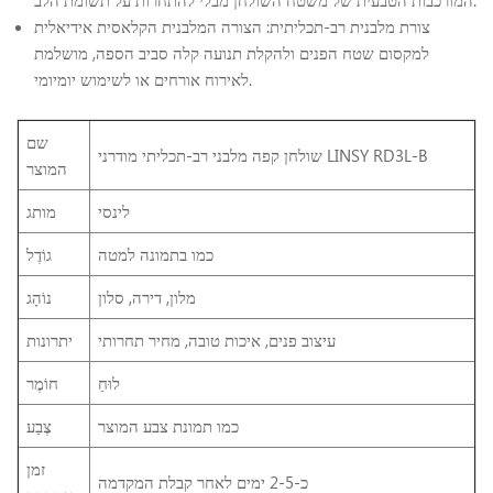
צורת מלבנית רב-תכליתית: הצורה המלבנית הקלאסית אידיאלית
למקסום שטח הפנים ולהקלת תנועה קלה סביב הספה, מושלמת
לאירוח אורחים או לשימוש יומיומי.
שם
שולחן קפה מלבני רב-תכליתי מודרני LINSY RD3L-B
המוצר
לינסי
מותג
כמו בתמונה למטה
גוֹדֶל
מלון, דירה, סלון
נוֹהָג
עיצוב פנים, איכות טובה, מחיר תחרותי
יתרונות
לוּחַ
חוֹמֶר
כמו תמונת צבע המוצר
צֶבַע
זמן
כ-2-5 ימים לאחר קבלת המקדמה