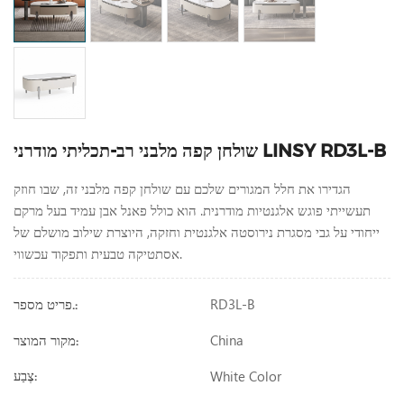
שולחן קפה מלבני רב-תכליתי מודרני LINSY RD3L-B
הגדירו את חלל המגורים שלכם עם שולחן קפה מלבני זה, שבו חוזק
תעשייתי פוגש אלגנטיות מודרנית. הוא כולל פאנל אבן עמיד בעל מרקם
ייחודי על גבי מסגרת נירוסטה אלגנטית וחזקה, היוצרת שילוב מושלם של
אסתטיקה טבעית ותפקוד עכשווי.
RD3L-B
פריט מספר.:
China
מקור המוצר:
White Color
צֶבַע: