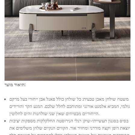
תיאור מוצר:
משטח שולחן מאבן טבעית: כל שולחן כולל פאנל אבן ייחודי בעל מרקם
גולמי, המביא אלמנט אורגני ומתוחכם לחלל שלכם. המגע הקר והורידים
הייחודיים מבטיחים שאין שני שולחנות זהים לחלוטין.
בסיס בסגנון תעשייתי-שיק: רגלי הנירוסטה החלקלקות מספקות יציבות
יוצאת דופן וקצה מודרני ומחזיר אור. הקווים הנקיים שלהן משלימים את
המורכבות הטבעית של משטח השולחן מבלי להתחרות על תשומת הלב.