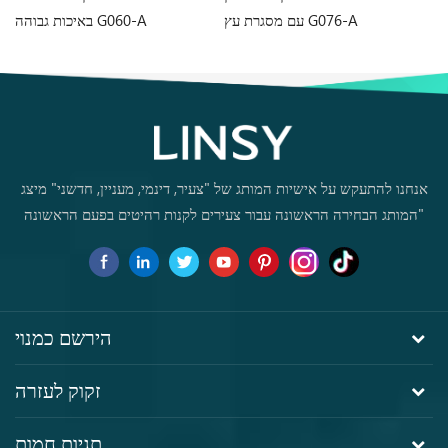
עם מסגרת עץ G076-A
באיכות גבוהה G060-A
אנחנו להתעקש על אישיות המותג של "צעיר, דינמי, מעניין, חדשני" מיצג
"המותג הבחירה הראשונה עבור צעירים לקנות רהיטים בפעם הראשונה
הירשם כמנוי
זקוק לעזרה
תגיות חמות