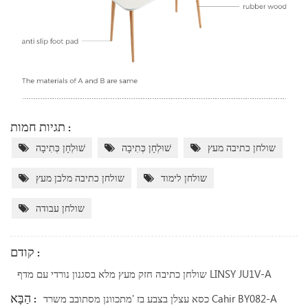
תגיות חמות :
שולחן כתיבה מעץ
שׁוּלְחָן כְּתִיבָה
שׁוּלְחָן כְּתִיבָה
שולחן לימוד
שולחן כתיבה מלבן מעץ
שולחן עבודה
קודם :
שולחן כתיבה חזק מעץ מלא בסגנון נורדי עם מדף LINSY JU1V-A
הַבָּא :
כסא עצלן בצבע בז 'מתכוונן מסתובב משרד Cahir BY082-A