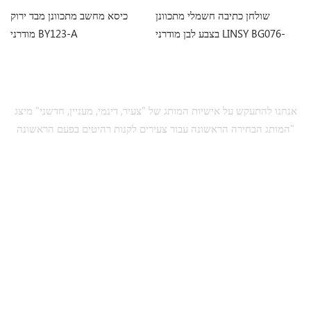
מי
שולחן כתיבה חשמלי מתכוונן
כיסא מחשב מתכוונן מבד ירוק
בצבע לבן מודרני LINSY BG076-
מודרני BY123-A
A
אנחנו להתעקש על אישיות המותג של "צעיר, דינמי, מעניין, חדשני" מיצג
"המותג הבחירה הראשונה עבור צעירים לקנות רהיטים בפעם הראשונה
הירשם כמנוי
זקוק לעזרה
תגיות חמות