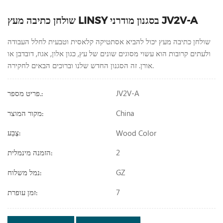
שולחן כתיבה מעץ LINSY בסגנון מודרני JV2V-A
שולחן כתיבה מעץ יכול להביא אסתטיקה קלאסית וטבעית לחלל העבודה
ולעתים קרובות הוא עשוי מסוגים שונים של עץ, כגון אלון, אגוז, דובדבן או
אורן. זה הסגנון החדש שלנו וברוכים הבאים לחקירה.
JV2V-A
פריט מספר.:
China
מקור המוצר:
Wood Color
צֶבַע:
2
הזמנה מינמלית:
GZ
נמל משלוח:
7
זמן עופרת: