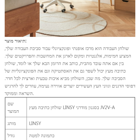
תיאור מוצר:
שולחן העבודה
הוא
מרכז אופנתי ופונקציונלי עבור סביבת העבודה שלך,
המציע חמימות, אלגנטיות ומקום לארגן את המחשבות והפרויקטים שלך.
בין אם אתה עובד מהבית, כותב את הרומן הבא שלך או לומד, שולחן
כתיבה מעץ יכול לשפר גם את האסתטיקה וגם את הפונקציונליות של
הסביבה שלך. מה שכן, השולחן
מביא איכות טבעית וארצית לכל חדר.
דפוסי הדגנים וגווני העץ העשירים יוצרים אווירה נעימה, עוזרים לך להרגיש
השראה וממוקד.
שם
שולחן כתיבה מעץ LINSY בסגנון מודרני JV2V-A
המוצר
LINSY
מותג
כתמונה למטה
גודל