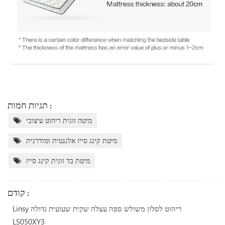
תגיות חמות :
מיטה זוגית ריהוט עיצובי
מיטת קינג סייז אלגנטית ומודרנית
מיטת בד זוגית קינג סייז
קודם :
Linsy ריהוט לסלון משולש ספה עצלה שקית שעועית גדולה
LS050XY3