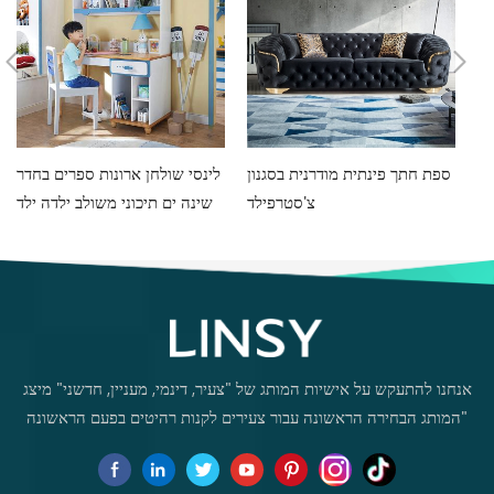
יהוט
ספת חתך פינתית מודרנית בסגנון
לינסי שולחן ארונות ספרים בחדר
צ'סטרפילד
שינה ים תיכוני משולב ילדה ילד
סטודנט שולחן מחשב ביתי
DF1V-B
אנחנו להתעקש על אישיות המותג של "צעיר, דינמי, מעניין, חדשני" מיצג
"המותג הבחירה הראשונה עבור צעירים לקנות רהיטים בפעם הראשונה