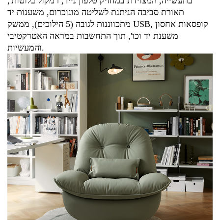
בתעשייה, המצוידת במחזיק טלפון נייד, רמקול בלוטות',
תאורת סביבה הניתנת לשליטה מונוכרום, משענות יד
מתכווננות לגובה (5 הילוכים), ממשק USB, קופסאות אחסון
משענת יד וכו', תוך התחשבות במראה האטרקטיבי
והמעשיות.