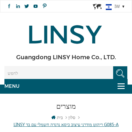
IW
Guangdong LINSY Home Co., LTD.
מוצרים
סלון
בית
LINSY ריהוט מודרני עיצוב כיסא נדנדה חשמלי עם בד G085-A