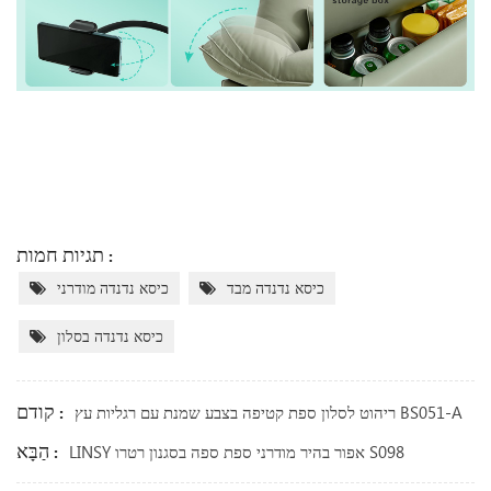
תגיות חמות :
כיסא נדנדה מבד
כיסא נדנדה מודרני
כיסא נדנדה בסלון
קודם :
ריהוט לסלון ספת קטיפה בצבע שמנת עם רגליות עץ BS051-A
הַבָּא :
LINSY אפור בהיר מודרני ספת ספה בסגנון רטרו S098