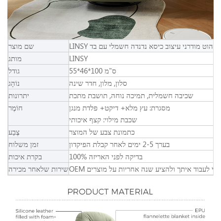
G085-
שם מוצר
LINSY
מותג
55*46*100 ס"מ
גודל
סלון, מלון, חדר שינה
נוֹהָג
שכיבה חשמלית, תמיכה נוחה, תושבת מתכת
יתרונות
מסגרת: עץ מלא+ דיקט+ פלדת מנגן
חוֹמֶר
שכבת מילוי: קצף איכותי
כתמונת צבע של המוצר
צֶבַע
בערך 2-5 ימים לאחר קבלת הפיקדון
זמן משלוח
100% בדיקה לפני האריזה
בקרת איכות
שירות שלאחר מכירה