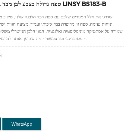
ספה גדולה בצבע לבן מבד בעיצוב מודרני של LINSY BS183-B
שדרגו את חלל המגורים שלכם עם ספת הבד הלבנה שלנו, שילוב מו
ונוחות נעימה. ספה זו, מרופדת בבד איכותי ועמיד, מציעה חווית יש
שמירה על אסתטיקה מינימליסטית ואלגנטית. הגוון הלבן הנייטרלי משלים 
- מסקנדינבי ועד עכשווי - מה שהופך אותה למרכזית רב-תכליתית בביתכם.
B
WhatsApp