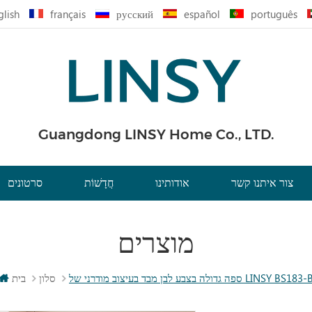
glish
français
русский
español
português
Guangdong LINSY Home Co., LTD.
צור איתנו קשר
אודותינו
חֲדָשׁוֹת
סרטונים
מוצרים
ה גדולה בצבע לבן מבד בעיצוב מודרני של LINSY BS183-B
סלון
בית