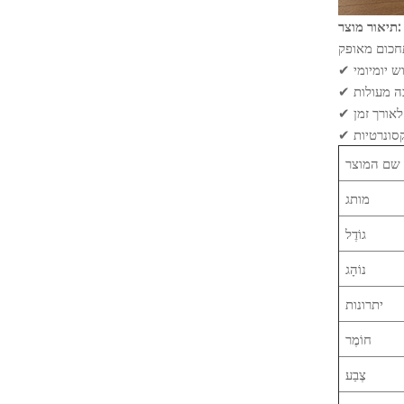
תיאור מוצר:
שם המוצר
מותג
גוֹדֶל
נוֹהָג
יתרונות
חוֹמֶר
צֶבַע