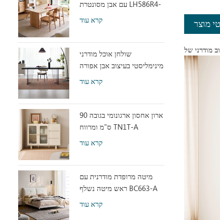
עם אבן מסונטרת LH586R4-
C
קרא עוד
י מוצר
שולחן אוכל מודרני
מינימליסטי בעיצוב אבן אפורה
עם אקריליק שקוף RI2R-B
קרא עוד
ארון אחסון ארגונומי בגובה 90
ס"מ ומרווח TN1T-A
קרא עוד
מיטה מרופדת מודרנית עם
ראש מיטה נשלף BC663-A
קרא עוד