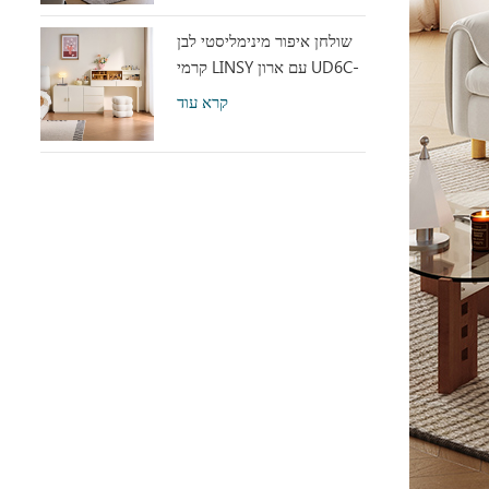
שולחן איפור מינימליסטי לבן
קרמי LINSY עם ארון UD6C-
A
קרא עוד