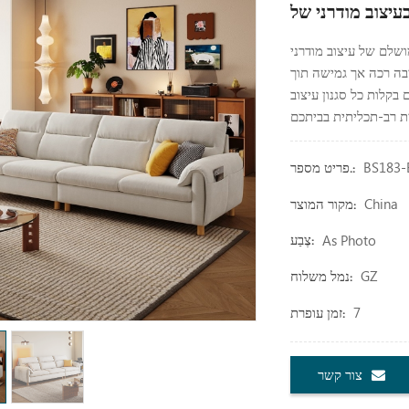
שלם של עיצוב מודרני
יבה רכה אך גמישה תוך
בקלות כל סגנון עיצוב
BS183-
פריט מספר.:
China
מקור המוצר:
As Photo
צֶבַע:
GZ
נמל משלוח:
7
זמן עופרת:
צור קשר