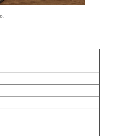
ספה זו, אידיאלית לסלונים, טרקלינים או פינות נעימות, משלבת פונקציונליות עם תחכום מאופק.