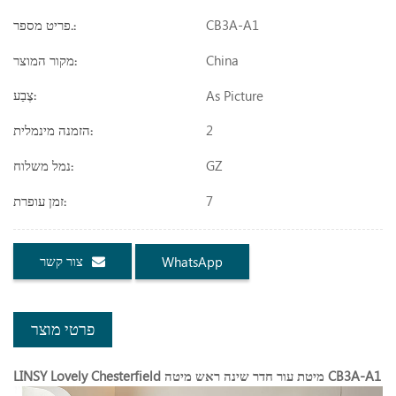
CB3A-A1
פריט מספר.:
China
מקור המוצר:
As Picture
צֶבַע:
2
הזמנה מינמלית:
GZ
נמל משלוח:
7
זמן עופרת:
צור קשר
WhatsApp
פרטי מוצר
LINSY Lovely Chesterfield מיטת עור חדר שינה ראש מיטה CB3A-A1