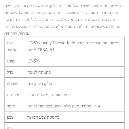
המיטה עם חתיכה שלמה של עור פרה עליון, מרגישה רכה ועדינה, בעלת
מרקם יותר. הספוג הרך והאלסטי בפנים מספק תמיכה חזקה והישענות
נוחה. מיטה מסוגננת זו מביאה אלגנטיות ותחכום לכל עיצוב בית! עשוי
מחומרים איכותיים, זה לא רק עמיד אלא גם נוח במיוחד - מושלם לחוויה
ביתית יוקרתית.
LINSY Lovely Chesterfield מיטת עור חדר שינה ראש
שם
מיטה CB3A-A1
המוצר
LINSY
מותג
כתמונה למטה
גודל
מלון, דירה, בית
שימוש
עיצוב אופנה, משלוח מהיר
יתרונות
עור+מסגרת מעץ מלא+ספוג בצפיפות גבוהה
חומר
כתמונת צבע המוצר
צבע
זמן