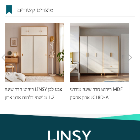
מוצרים קשורים
עץ
ריהוט חדר שינה מודרני MDF
ריהוט חדר שינה LINSY צבע לבן
ארון אחסון JC18D-A1
1.2 מ 'שתי דלתות ארון ארון
LS466D6-A