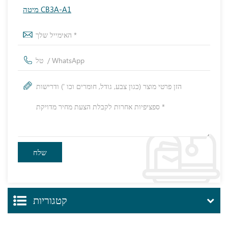
מיטה CB3A-A1
קטגוריות