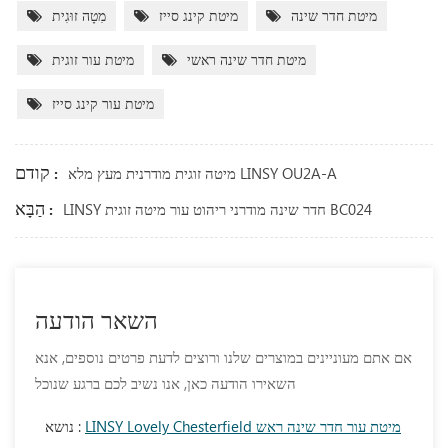
מיטת חדר שינה
מיטת קינג סייז
מִטָה זוּגִית
מיטת חדר שינה ראשי
מיטת עור זוגית
מיטת עור קינג סייז
קודם :
מיטה זוגית מודרנית מעץ מלא LINSY OU2A-A
הַבָּא :
LINSY חדר שינה מודרני ריהוט עור מיטה זוגית BC024
השאר הודעה
אם אתם מעוניינים במוצרים שלנו ורוצים לדעת פרטים נוספים, אנא
השאירו הודעה כאן, אנו נשיב לכם ברגע שנוכל
LINSY Lovely Chesterfield מיטת עור חדר שינה ראש
נושא :