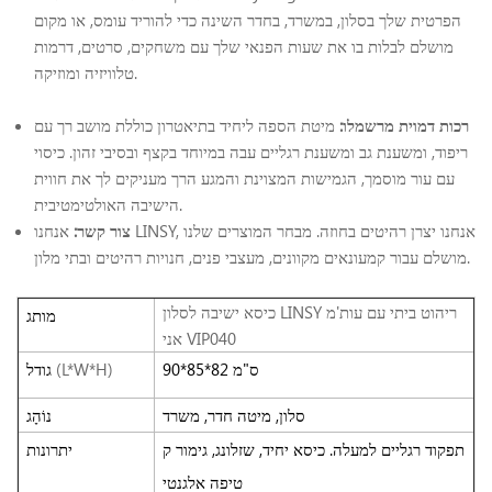
הפרטית שלך בסלון, במשרד, בחדר השינה כדי להוריד עומס, או מקום
מושלם לבלות בו את שעות הפנאי שלך עם משחקים, סרטים, דרמות
טלוויזיה ומוזיקה.
רכות דמוית מרשמלו:
מיטת הספה ליחיד בתיאטרון כוללת מושב רך עם
ריפוד, ומשענת גב ומשענת רגליים עבה במיוחד בקצף ובסיבי זהון. כיסוי
עם עור מוסמך, הגמישות המצוינת והמגע הרך מעניקים לך את חווית
הישיבה האולטימטיבית.
צור קשר:
אנחנו LINSY, אנחנו יצרן רהיטים בחוזה. מבחר המוצרים שלנו
מושלם עבור קמעונאים מקוונים, מעצבי פנים, חנויות רהיטים ובתי מלון.
כיסא ישיבה לסלון LINSY ריהוט ביתי עם עות'מ
מותג
אני VIP040
90*85*82 ס"מ
(L*W*H)
גודל
סלון, מיטה
חדר, משרד
נוֹהָג
תפקוד רגליים למעלה. כיסא יחיד, שזלונג, גימור ק
יתרונות
טיפה אלגנטי