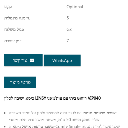
Optional
צֶבַע:
5
הזמנה מינמלית:
GZ
נמל משלוח:
7
זמן עופרת:
צור קשר
WhatsApp
פרטי מוצר
כיסא ישיבה לסלון LINSY ריהוט ביתי עם עות'מאני VIP040
ישיבה מרווחת ונוחה:
יש לו גב גבוה להיצמד ולהגן על עמוד השדרה
שלך. עומק מושב 50 ס"מ, משטח מושב גדול תלת מימדי.
משכך עייפות אישי:
כיסא ה-Comfy Single שלנו עשוי להיות הספה