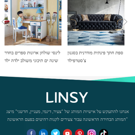
ם ספת
ספת חתך פינתית מודרנית בסגנון
לינסי שולחן ארונות ספרים בחדר
ה
צ'סטרפילד
שינה ים תיכוני משולב ילדה ילד
סטודנט שולחן מחשב ביתי
DF1V-B
אנחנו להתעקש על אישיות המותג של "צעיר, דינמי, מעניין, חדשני" מיצג
"המותג הבחירה הראשונה עבור צעירים לקנות רהיטים בפעם הראשונה