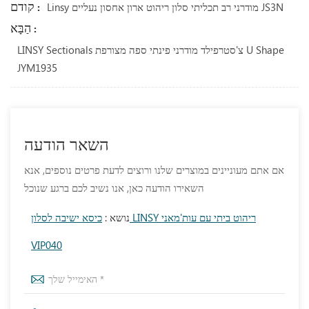
קודם :
Linsy מודרני רב תכליתי סלון ריהוט ארון אחסון נעליים JS3N
הַבָּא :
LINSY Sectionals צ'סטרפילד מודרני פינתי ספה מצורפת U Shape
JYM1935
השאר הודעה
אם אתם מעוניינים במוצרים שלנו ורוצים לדעת פרטים נוספים, אנא
השאירו הודעה כאן, אנו נשיב לכם ברגע שנוכל
נושא :
כיסא ישיבה לסלון LINSY ריהוט ביתי עם עות'מאני
VIP040