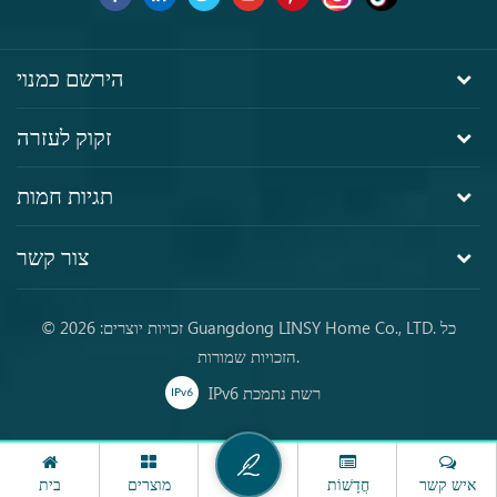
הירשם כמנוי
זקוק לעזרה
תגיות חמות
צור קשר
© זכויות יוצרים: 2026 Guangdong LINSY Home Co., LTD. כל
הזכויות שמורות.
IPv6 רשת נתמכת
איש קשר
חֲדָשׁוֹת
מוצרים
בית