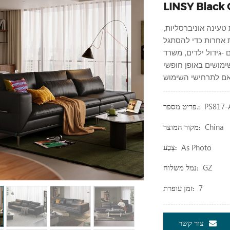
טעינה אוניברסליות,
ות אחרות כדי להסתגל
-גידול ילדים, משרד
ימושים באופן חופשי
PS817-
פריט מספר.:
China
מקור המוצר:
As Photo
צֶבַע:
GZ
נמל משלוח:
7
זמן עופרת:
צור קשר