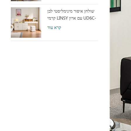
שולחן איפור מינימליסטי לבן
קרמי LINSY עם ארון UD6C-
A
קרא עוד