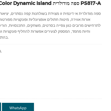
LINSY Black Color Dynamic Island ספה מודולרית PS817-A
ספה מודולרית אי דינמית זו
מצוידת בשולחנות קפה נסתרים, יציאות 
אורות אווירה, מיטות חתולים אופציונליות ופונקציות מפורט
לתרחישים מרובים כגון צפייה בסרטים, משחקים, התכנסויות, הורים 
וחיות מחמד, המספק לצעירים אפשרות להחליף פונקציות וש
בהתאם לתרחישי השימוש.
A
WhatsApp