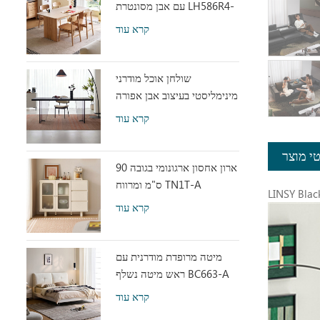
עם אבן מסונטרת LH586R4-
C
קרא עוד
שולחן אוכל מודרני
מינימליסטי בעיצוב אבן אפורה
עם אקריליק שקוף RI2R-B
קרא עוד
י מוצר
ארון אחסון ארגונומי בגובה 90
ס"מ ומרווח TN1T-A
קרא עוד
מיטה מרופדת מודרנית עם
ראש מיטה נשלף BC663-A
קרא עוד