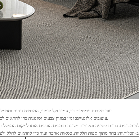
עור באיכות פרימיום: רך, עמיד וקל לניקוי, המבטיח נוחות וסטייל לאורך זמן.
עיצובים אלגנטיים: זמין במגוון צבעים וסגנונות כדי להתאים לכל תפאורה.