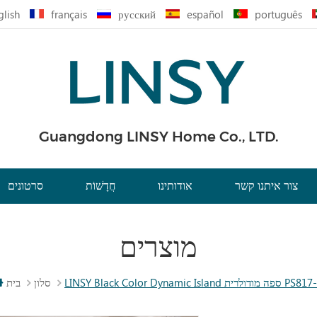
glish
français
русский
español
português
Guangdong LINSY Home Co., LTD.
צור איתנו קשר
אודותינו
חֲדָשׁוֹת
סרטונים
מוצרים
LINSY Black Color Dynam ספה מודולרית PS817-A
סלון
בית