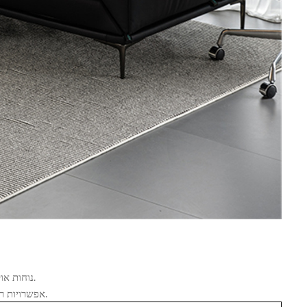
נוחות אולטימטיבית: כריות קטיפה ומקומות ישיבה תומכים הופכים אותו למקום המושלם להירגע בו.
אפשרויות רב-תכליתיות: בחר מתוך ספות חלקיות, כסאות אהבה ועוד כדי להתאים לחלל ולצרכים שלך.