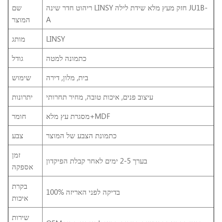
ריהוט חדר שינה LINSY חזק מעץ מלא שידת לילה JU1B-
שם
A
המוצר
LINSY
מותג
כתמונה למטה
גודל
בית, מלון, דירה
שימוש
עיצוב פנים, איכות טובה, מחיר תחרותי
יתרונות
מסגרת עץ מלא+MDF
חומר
כתמונת הצבע של המוצר
צבע
זמן
בערך 2-5 ימים לאחר קבלת הפיקדון
אספקה
בקרת
100% בדיקה לפני האריזה
איכות
שירות