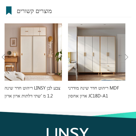
מוצרים קשורים
עץ
ריהוט חדר שינה מודרני MDF
ריהוט חדר שינה LINSY צבע לבן
ארון אחסון JC18D-A1
1.2 מ 'שתי דלתות ארון ארון
LS466D6-A