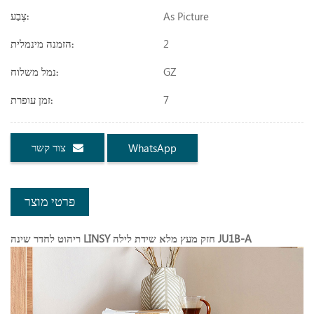
As Picture
צֶבַע:
2
הזמנה מינמלית:
GZ
נמל משלוח:
7
זמן עופרת:
צור קשר
WhatsApp
פרטי מוצר
ריהוט לחדר שינה LINSY חזק מעץ מלא שידת לילה JU1B-A