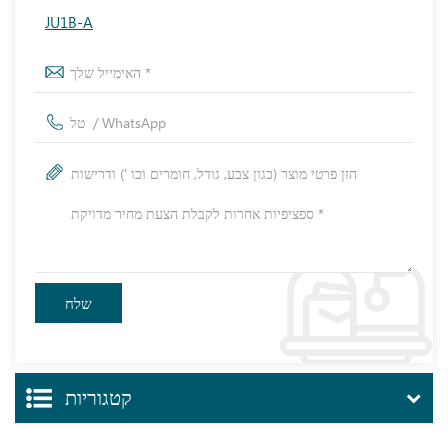
JU1B-A
קטגוריות