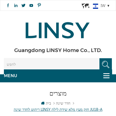
IW
Guangdong LINSY Home Co., LTD.
מוצרים
חדר שינה
בית
ריהוט לחדר שינה LINSY חזק מעץ מלא שידת לילה JU1B-A