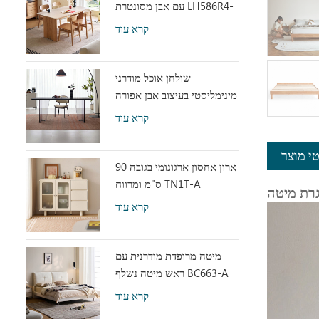
עם אבן מסונטרת LH586R4-
C
קרא עוד
שולחן אוכל מודרני
מינימליסטי בעיצוב אבן אפורה
עם אקריליק שקוף RI2R-B
קרא עוד
י מוצר
ארון אחסון ארגונומי בגובה 90
ס"מ ומרווח TN1T-A
קרא עוד
מיטה מרופדת מודרנית עם
ראש מיטה נשלף BC663-A
קרא עוד