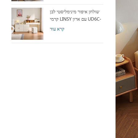
שולחן איפור מינימליסטי לבן
קרמי LINSY עם ארון UD6C-
A
קרא עוד