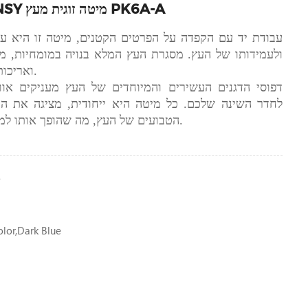
מסגרת מיטה LINSY מיטה זוגית מעץ PK6A-A
עבודת יד עם הקפדה על הפרטים הקטנים, מיטה זו היא עדו
ולעמידותו של העץ. מסגרת העץ המלא בנויה במומחיות, מ
ואריכות ימים לאורך שנים.
דפוסי הדגנים העשירים והמיוחדים של העץ מעניקים אוו
לחדר השינה שלכם. כל מיטה היא ייחודית, מציגה את היו
הטבועים של העץ, מה שהופך אותו למוקד של החלל שלך.
A
or,dark Blue