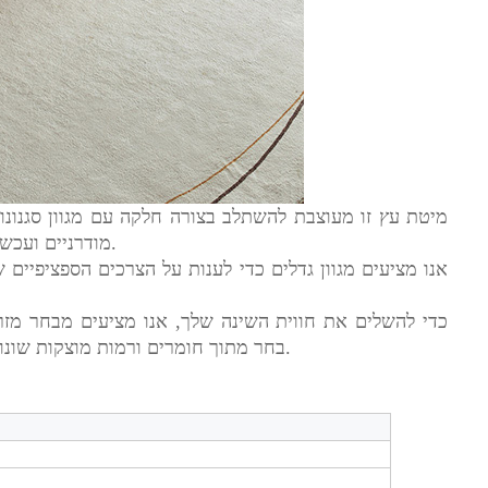
מודרניים ועכשוויים, הקסם הטבעי והפשטות שלו הופכים אותו להתאמה מושלמת לכל סגנון.
בחר מתוך חומרים ורמות מוצקות שונות כדי למצוא את זה שמתאים להעדפותיך ומספק את הנוחות האולטימטיבית.