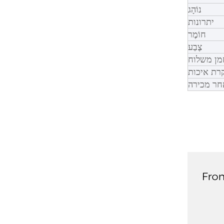
נוֹהָג
יתרונות
חוֹמֶר
צֶבַע
מן משלוח
רת איכות
חר מכירה