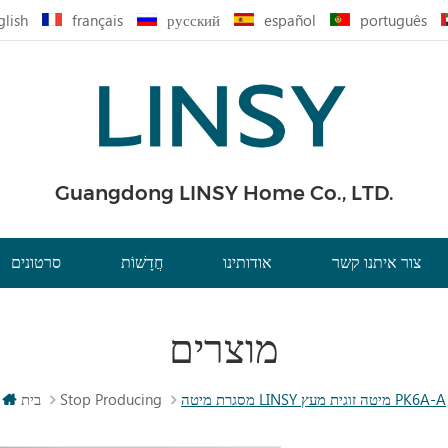
glish
français
русский
español
português
Guangdong LINSY Home Co., LTD.
צור איתנו קשר
אודותינו
חֲדָשׁוֹת
סרטונים
מוצרים
מסגרת מיטה LINSY מיטה זוגית מעץ PK6A-A
Stop Producing
בית