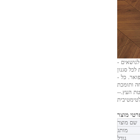
- מיטת עץ זו מעוצבת להשתלב בצורה חלקה עם מגוון סגנונות פנים, היא רב-תכליתית ונצחית. מאסתטיקה כפרית וחווה ועד לנושאים
- אנו מציעים מגוון גדלים כדי לענות על הצרכים הספציפיים שלך, בין אם אתה מעדיף מיטת טווין נעימה או מלך קליפורניה מפואר. כל
--כדי להשלים את חווית השינה שלך, אנו מציעים מבחר מזרנים איכותיים ונוחים המשלימים בצורה מושלמת את מסגרת מיטת העץ.
שם מוצר
מותג
גודל