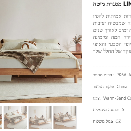
ת אמיתית ליופיו
ה שמבטיח יציבות
ירה חמה ומזמינה
פי הטבעי והאופי
PK6A-
פריט מספר.:
China
מקור המוצר:
Warm-Sand Col
צֶבַע:
5
הזמנה מינמלית:
GZ
נמל משלוח: