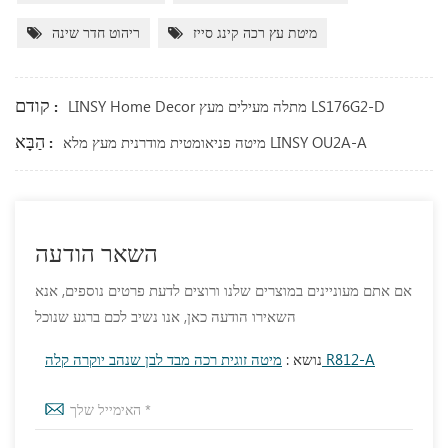
מיטת עץ רכה קינג סייז
ריהוט חדר שינה
קודם :
LINSY Home Decor מתלה מעילים מעץ LS176G2-D
הַבָּא :
מיטה פניאומטית מודרנית מעץ מלא LINSY OU2A-A
השאר הודעה
אם אתם מעוניינים במוצרים שלנו ורוצים לדעת פרטים נוספים, אנא
השאירו הודעה כאן, אנו נשיב לכם ברגע שנוכל
מיטה זוגית רכה מבד לבן שנהב יוקרה קלה R812-A
נושא :