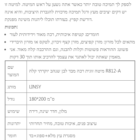
לספק לך תמיכה טובה יותר כאשר אתה נשען על ראש המיטה. למיטה זו
יש דקים יציבים מעץ ורגל תמיכה מרכזית להגברת היציבות, והיא אינה
דורשת קפיץ. בעזרתו תוכלו ליהנות משינה מפנקת.
תכונות:
חומרים: קטיפה איכותית, רכה מאוד וידידותית לעור
מתאים לכל מזרון: מזרן קפיצים, מזרן קצף זיכרון, לטקס או מזרון היברידי
פשוט: ההוראות פשוטות וקלות להבנה, וגם ההרכבה קלה מאוד. אני
מאמין שאתה יכול לאתגר את עצמך להרכיב אותו תוך 30 דקות.
שם
מיטה זוגית רכה מבד לבן שנהב יוקרתי קלה R812-A
המוצר
LINSY
מותג
180*200 ס"מ
גודל
מלון, חדר שינה, דירה
שימוש
עיצוב פנים, איכות טובה, מחיר תחרותי
יתרונות
מסגרת עץ מלא+ספוג+בד
חומר