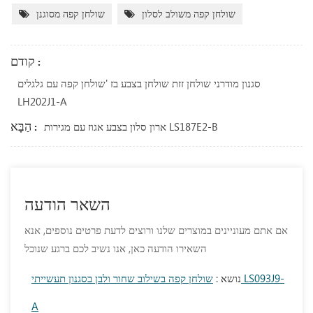
שולחן קפה משולב לסלון
שולחן קפה מסוגנן
קודם :
סגנון מודרני שולחן זזת שולחן בצבע בז 'שולחן קפה עם גלגלים
LH202J1-A
הַבָּא :
ארון סלון בצבע אגוז עם מגירות LS187E2-B
השאר הודעה
אם אתם מעוניינים במוצרים שלנו ורוצים לדעת פרטים נוספים, אנא
השאירו הודעה כאן, אנו נשיב לכם ברגע שנוכל
נושא :
שולחן קפה בשילוב שחור ולבן בסגנון תעשייתי LS093J9-
A