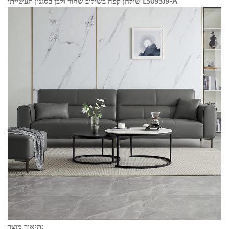
שולחן קפה בשילוב שחור ולבן בסגנון תעשייתי LS093J9-A
תיאור מוצר: