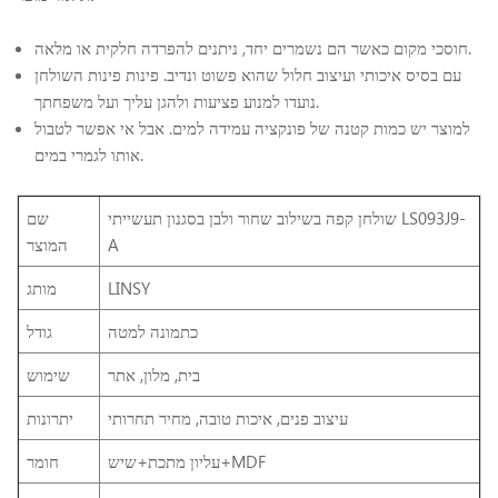
חוסכי מקום כאשר הם נשמרים יחד, ניתנים להפרדה חלקית או מלאה.
עם בסיס איכותי ועיצוב חלול שהוא פשוט ונדיב. פינות פינות השולחן
נועדו למנוע פציעות ולהגן עליך ועל משפחתך.
למוצר יש כמות קטנה של פונקציה עמידה למים. אבל אי אפשר לטבול
אותו לגמרי במים.
שולחן קפה בשילוב שחור ולבן בסגנון תעשייתי LS093J9-
שם
A
המוצר
LINSY
מותג
כתמונה למטה
גודל
בית, מלון, אתר
שימוש
עיצוב פנים, איכות טובה, מחיר תחרותי
יתרונות
עליון מתכת+שיש+MDF
חומר