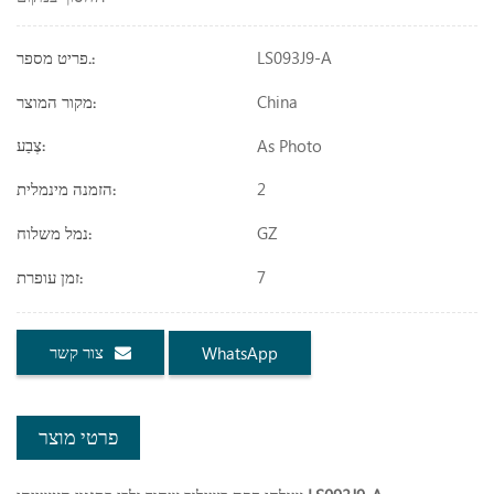
LS093J9-A
פריט מספר.:
China
מקור המוצר:
As Photo
צֶבַע:
2
הזמנה מינמלית:
GZ
נמל משלוח:
7
זמן עופרת:
צור קשר
WhatsApp
פרטי מוצר