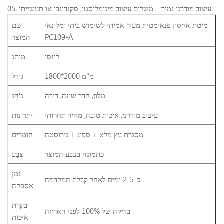
05. עיצוב מודרני נמוך – משלים עיצוב מינימליסטי, סקנדינבי או תעשייתי.
מיטת אחסון פנאומטית מעור אמיתי לשימוש ביתי ומלונאי
שם
PC109-A
המוצר
לינסי
מותג
1800*2000 מ"מ
גוֹדֶל
מלון, חדר שינה, דירה
נוֹהָג
עיצוב מודרני, איכות טובה, מחיר תחרותי
יתרונות
מסגרת עץ מלא + ספוג + נירוסטה
חומרים
כתמונה בצבע המוצר
צֶבַע
זמן
כ-2-5 ימים לאחר קבלת המקדמה
אספקה
בקרת
בדיקה של 100% לפני האריזה
איכות