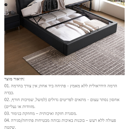
תיאור מוצר:
01. הרמה הידראולית ללא מאמץ - פתיחה ביד אחת; אין צורך בהרמה
כבדה.
02. אחסון נסתר עצום - מתאים לפריטים גדולים (למשל, שמיכות חורף,
מזוודות או נעליים).
03. מסגרת חזקה ואיכותית – מחוזקת בגימור.
04. פעולה ללא רעש – בוכנות באיכות גבוהה מבטיחות פתיחה/סגירה
שקטה.