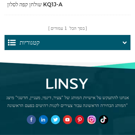
שולחן קפה לסלון KQ1J-A
בסך הכל
1
עמודים
קטגוריות
אנחנו להתעקש על אישיות המותג של "צעיר, דינמי, מעניין, חדשני" מיצג
"המותג הבחירה הראשונה עבור צעירים לקנות רהיטים בפעם הראשונה