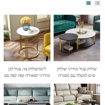
Grid Vi
Li
שולחן עגול מודרני שולחן
לינסישולחן צד, עגול לבן
שיש למעלה עם מסגרת
מודרני תפאורה קפה קפה עם
מתכת סט של 2 JJ2L-A
פליז זהב מסגרת מתכת סוף
שולחן עבור חדר שינה
ומרפסת